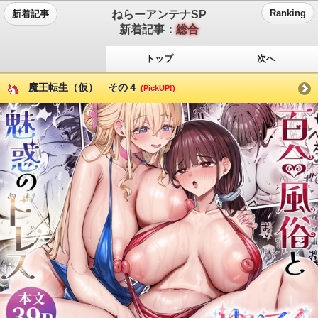
ねらーアンテナSP
Ranking
新着記事
新着記事：
総合
トップ
次へ
魔王転生（仮） その４
(PickUP!)