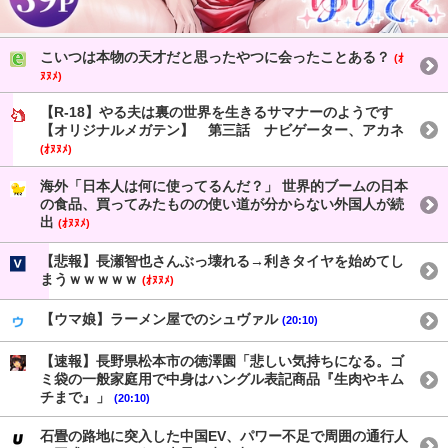
こいつは本物の天才だと思ったやつに会ったことある？
(ｵ
ﾇﾇﾒ)
【R-18】やる夫は裏の世界を生きるサマナーのようです
【オリジナルメガテン】 第三話 ナビゲーター、アカネ
(ｵﾇﾇﾒ)
海外「日本人は何に使ってるんだ？」 世界的ブームの日本
の食品、買ってみたものの使い道が分からない外国人が続
出
(ｵﾇﾇﾒ)
【悲報】長瀬智也さんぶっ壊れる→利きタイヤを始めてし
まうｗｗｗｗｗ
(ｵﾇﾇﾒ)
【ウマ娘】ラーメン屋でのシュヴァル
(20:10)
【速報】長野県松本市の徳澤園「悲しい気持ちになる。ゴ
ミ袋の一般家庭用で中身はハングル表記商品『生肉やキム
チまで』」
(20:10)
石畳の路地に突入した中国EV、パワー不足で周囲の通行人