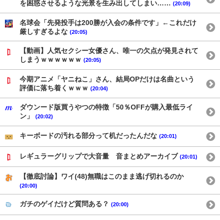
を困惑させるような光景を生み出してしまい……
(20:09)
名球会「先発投手は200勝が入会の条件です」←これだけ
厳しすぎるよな
(20:05)
【動画】人気セクシー女優さん、唯一の欠点が発見されて
しまうｗｗｗｗｗｗ
(20:05)
今期アニメ「ヤニねこ」さん、結局OPだけは名曲という
評価に落ち着くｗｗｗ
(20:04)
ダウンード版買うやつの特徴「50％OFFが購入最低ライ
ン」
(20:02)
キーボードの汚れる部分って机だったんだな
(20:01)
レギュラーグリップで大音量 音まとめアーカイブ
(20:01)
【徹底討論】ワイ(48)無職はこのまま逃げ切れるのか
(20:00)
ガチのゲイだけど質問ある？
(20:00)