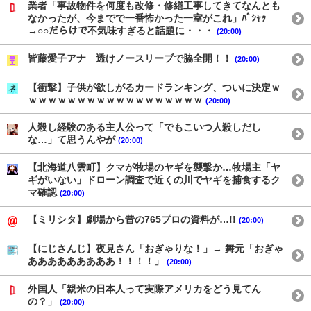
業者「事故物件を何度も改修・修繕工事してきてなんとも
なかったが、今までで一番怖かった一室がこれ」ﾊﾟｼｬｯ
→○○だらけで不気味すぎると話題に・・・
(20:00)
皆藤愛子アナ 透けノースリーブで脇全開！！
(20:00)
【衝撃】子供が欲しがるカードランキング、ついに決定ｗ
ｗｗｗｗｗｗｗｗｗｗｗｗｗｗｗｗｗｗ
(20:00)
人殺し経験のある主人公って「でもこいつ人殺しだし
な…」て思うんやが
(20:00)
【北海道八雲町】クマが牧場のヤギを襲撃か…牧場主「ヤ
ギがいない」ドローン調査で近くの川でヤギを捕食するク
マ確認
(20:00)
【ミリシタ】劇場から昔の765プロの資料が…!!
(20:00)
【にじさんじ】夜見さん「おぎゃりな！」→ 舞元「おぎゃ
あああああああああ！！！！」
(20:00)
外国人「親米の日本人って実際アメリカをどう見てん
の？」
(20:00)