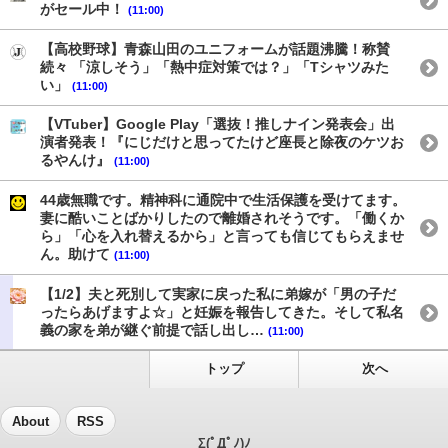
がセール中！
(11:00)
【高校野球】青森山田のユニフォームが話題沸騰！称賛
続々 「涼しそう」「熱中症対策では？」「Tシャツみた
い」
(11:00)
【VTuber】Google Play「選抜！推しナイン発表会」出
演者発表！『にじだけと思ってたけど座長と除夜のケツお
るやんけ』
(11:00)
44歳無職です。精神科に通院中で生活保護を受けてます。
妻に酷いことばかりしたので離婚されそうです。「働くか
ら」「心を入れ替えるから」と言っても信じてもらえませ
ん。助けて
(11:00)
【1/2】夫と死別して実家に戻った私に弟嫁が「男の子だ
ったらあげますよ☆」と妊娠を報告してきた。そして私名
義の家を弟が継ぐ前提で話し出し…
(11:00)
トップ
次へ
About
RSS
Σ(ﾟДﾟﾉ)ﾉ