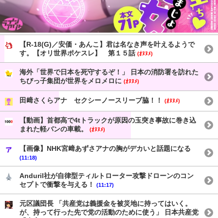
【R-18(G)／安価・あんこ】君は名なき声を叶えるようで
す。【オリ世界ポケスレ】 第１５話
(ｵﾇﾇﾒ)
海外「世界で日本を死守するぞ！」 日本の消防署を訪れた
ちびっ子集団が世界をメロメロに
(ｵﾇﾇﾒ)
田﨑さくらアナ セクシーノースリーブ脇！！
(ｵﾇﾇﾒ)
【動画】首都高で4tトラックが原因の玉突き事故に巻き込
まれた軽バンの車載。
(ｵﾇﾇﾒ)
【画像】NHK宮﨑あずさアナの胸がデカいと話題になる
(11:18)
Anduril社が自律型ティルトローター攻撃ドローンのコン
セプトで衝撃を与える！
(11:17)
元区議団長 「共産党は義援金を被災地に持ってはいく。
が、持って行った先で党の活動のために使う」 日本共産党