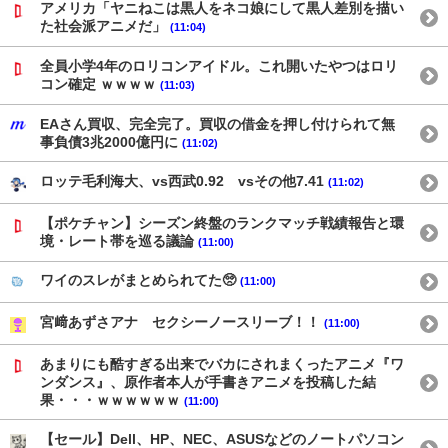
アメリカ「ヤニねこは黒人をネコ娘にして黒人差別を描い
た社会派アニメだ」
(11:04)
全員小学4年のロリコンアイドル。これ開いたやつはロリ
コン確定 ｗｗｗｗ
(11:03)
EAさん買収、完全完了。買収の借金を押し付けられて無
事負債3兆2000億円に
(11:02)
ロッテ毛利海大、vs西武0.92 vsその他7.41
(11:02)
【ポケチャン】シーズン終盤のランクマッチ戦績報告と環
境・レート帯を巡る議論
(11:00)
ワイのスレがまとめられてた🥺
(11:00)
宮﨑あずさアナ セクシーノースリーブ！！
(11:00)
あまりにも酷すぎる出来でバカにされまくったアニメ『ワ
ンダンス』、原作者本人が手書きアニメを投稿した結
果・・・ｗｗｗｗｗｗ
(11:00)
【セール】Dell、HP、NEC、ASUSなどのノートパソコン