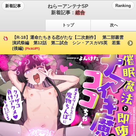
ねらーアンテナSP
Ranking
新着記事
新着記事：
総合
トップ
次へ
【R-18】運命たちきる恋がたな【二次創作】 第二部叢雲
演武祭編 第12話 第二試合 シン・アスカVS英 若葉
(後編)
(PickUP!)