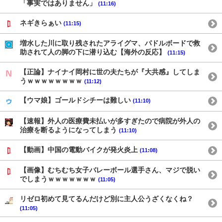
「事実ではありません」
(11:16)
ネギきらぁい
(11:15)
増水した川に取り残されたアライグマ、パドルボードで救
助されて人の脚の下に潜り込む【海外の反応】
(11:15)
【正論】ナイナイ岡村に世の夫たちが『大共感』してしま
うｗｗｗｗｗｗｗｗ
(11:12)
【ウマ娘】ゴールドシチーは難しい
(11:10)
【速報】外人の医療費未払いが多すぎたので病院が外人の
治療を断るようになってしまう
(11:10)
【動画】中国の電動バイクが発火炎上
(11:08)
【画像】むちむち女子バレーボール選手さん、マジで脱い
でしまうｗｗｗｗｗｗｗ
(11:05)
リゼロ初めて見てるんだけど別に主人公うざくなくね？
(11:05)