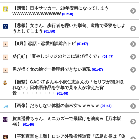
【朗報】日本サッカー、20年安泰になってしまう
WWWWWWWWWWWW
(01:50)
【悲報】女さん、歩行者を轢いた挙句、道路で昼寝をしよ
うとしてしまう
(01:50)
【8月】恋話・恋愛相談総合トピ
(01:47)
彡(ﾟ)(ﾟ)「夏やしジッジのとこに遊び行くで」
(01:47)
男が描く女の絵で一番理解できない表現
(01:47)
【衝撃】GACKTさんや小沢仁志さんの「セリフが聞き取
れない」日本語作品を字幕で見る人が増えた背
景・・・・・・・・・
(01:46)
【画像】だらしない体型の南米女ｗｗｗｗｗ
(01:41)
賀喜遥香ちゃん、ミニカズーで最駆けを演奏ｗ【乃木坂
46】
(01:40)
【平和宣言を非難】ロシア外務省報道官「広島市長は『偽