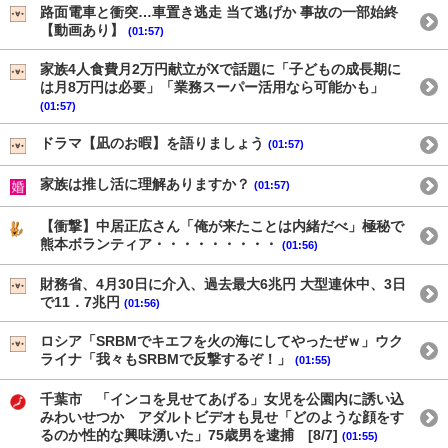
路面電車と衝突…車置き逃走 当て逃げか 事故の一部始終
【動画あり】
(01:57)
家族4人食費月2万円献立がXで話題に「子どもの成長期に
は月8万円は必要」「業務スーパー活用なら可能かも」
(01:57)
ドラマ【凪のお暇】を語りましょう
(01:57)
家族は推し活に理解ありますか？
(01:57)
【衝撃】中居正広さん「俺が来たことは内緒だべ」極秘で
熊本ボランティア・・・・・・・・・
(01:56)
財務省、4月30日に介入、過去最大6兆円 大型連休中、3日
で11．7兆円
(01:56)
ロシア「SRBMでキエフを火の海にしてやったぜｗ」ウク
ライナ「我々もSRBMで反撃するぞ！」
(01:55)
千葉市 「インコを見せてあげる」女児を公園内に誘い込
みわいせつか アダルトビデオも見せ「どのような顔をす
るのか性的な興味湧いた」75歳男を逮捕 [8/7]
(01:55)