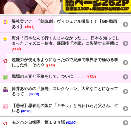
堤礼実アナ 「朗読劇」ヴィジュアル撮影！！【GIF動画
あり】
(ｵﾇﾇﾒ)
海外「日本なんて行くんじゃなかった…」 日本を知ってし
まったディズニー信者、帰国後『本家』に失望する事態に
(ｵﾇﾇﾒ)
超能力が使えるようになったので兄妹で限界まで極める事
にした件 その９
(ｵﾇﾇﾒ)
職場の人妻と不倫をして、ついに、、、
(ｵﾇﾇﾒ)
筒井あやめの『脇肉』コレクション、大変なことになって
るって...
(02:00)
【悲報】思春期の娘に「キモッ」と言われたお父さん、グ
レる
(02:00)
モンハン自衛隊 第１８４話
(02:00)