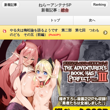
ねらーアンテナSP
Ranking
新着記事
新着記事：
総合
トップ
次へ
やる夫は梅松論を語るようです 第二部 第七回 つわも
のども その五（前編）
(PickUP!)