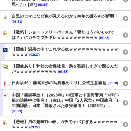
思った」[8/7]
(03:55)
白黒のコマになぜ色が見えるのか 200年の謎をAIが解明！
(03:51)
【激怒】ショートスリーパーさん「寝たほうがいいので
は？」にガチでブチギレｗｗｗｗｗｗｗｗｗｗ
(03:42)
【画像】温泉の中でこれやる奴ｗｗｗｗｗｗｗｗｗｗｗｗ
ｗｗｗｗ
(03:37)
【画像あり】弊社の女性社員、胸を強調しすぎで困るんだ
がｗｗｗｗｗｗｗｗｗｗ
(03:35)
日向坂46・藤嶌果歩の写真集めぐりに公式注意喚起
(03:30)
中国「衝突事故！（2025年」中国軍と中国海警局「ﾌｨﾘﾋﾟﾝ
船の追跡中に衝突！（8/11」中国「2人死亡」中国政府「1
年間隠蔽」日本「隠蔽された事実報道！（2026年」→
(03:29)
【悲報】男の趣味Tier表、ガチでヤバすぎるｗｗｗｗｗｗ
ｗｗｗｗ
(03:27)