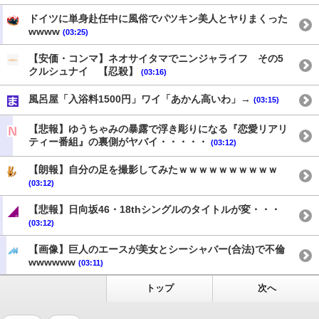
ドイツに単身赴任中に風俗でパツキン美人とヤりまくった
wwww
(03:25)
【安価・コンマ】ネオサイタマでニンジャライフ その5
クルシュナイ 【忍殺】
(03:16)
風呂屋「入浴料1500円」ワイ「あかん高いわ」→
(03:15)
【悲報】ゆうちゃみの暴露で浮き彫りになる『恋愛リアリ
ティー番組』の裏側がヤバイ・・・・・
(03:12)
【朗報】自分の足を撮影してみたｗｗｗｗｗｗｗｗｗｗ
(03:12)
【悲報】日向坂46・18thシングルのタイトルが変・・・
(03:12)
【画像】巨人のエースが美女とシーシャバー(合法)で不倫
wwwwww
(03:11)
トップ
次へ