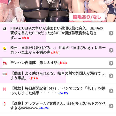
FIFAとUEFAの争いが凄まじい泥沼状態に突入、UEFAの
要求を呑んだFIFAだったがUEFA側は強硬姿勢を崩さ
ず……
(ｵﾇﾇﾒ)
欧州「日本だけ反則だろ…」 世界の『日本びいき』にヨー
ロッパ全土から不満の声
(ｵﾇﾇﾒ)
モンハン自衛隊 第１８４話
(ｵﾇﾇﾒ)
【動画】よく助けられたな。岐阜の川で外国人が溺れてし
まう事故。
(ｵﾇﾇﾒ)
【戦慄】毎日新聞記者（47）、ペンではなく「包丁」を握
ってしまった結果・・・・・
(04:12)
【画像】アラフォー∧∨女優さん、顔もお○ぱいもドスケベ
すぎるwwwwww
(04:05)