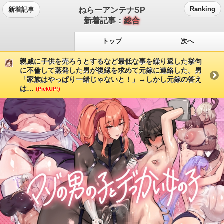
ねらーアンテナSP
Ranking
新着記事
新着記事：
総合
トップ
次へ
親戚に子供を売ろうとするなど最低な事を繰り返した挙句
に不倫して蒸発した男が復縁を求めて元嫁に連絡した。男
「家族はやっぱり一緒じゃないと！」→しかし元嫁の答え
は…
(PickUP!)