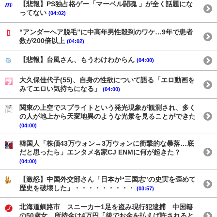
【悲報】PS独占格ゲー「マーベル闘魂 」が全く話題にな
ってない
(04:02)
“アンダーヘア脱毛”に中高年男性殺到のワケ…9年で患者
数が200倍以上
(04:02)
【悲報】台風さん、もうわけわからん
(04:00)
大久保佳代子(55)、自身の性欲について語る「エロ動画を
みてエロい気持ちになる」
(04:00)
関東の上空でスプライトという発光現象が観測され、多く
の人が地上から天変地異のような光景を見ることができた
(04:00)
韓国人「株価43万ウォン→3万ウォンに衝撃的な暴落…底
だと思ったら」エンタメ名家CJ ENMに何が起きた？
(04:00)
【激怒】中国外交部さん「日本が“三国志”の史実を歪めて
歴史を破壊した」・・・・・・・・・
(03:57)
北海道釧路市 スニーカー1足を盗み現行犯逮捕 中国籍
の50歳女、所持金は4万円「後でお金を払えば許されると