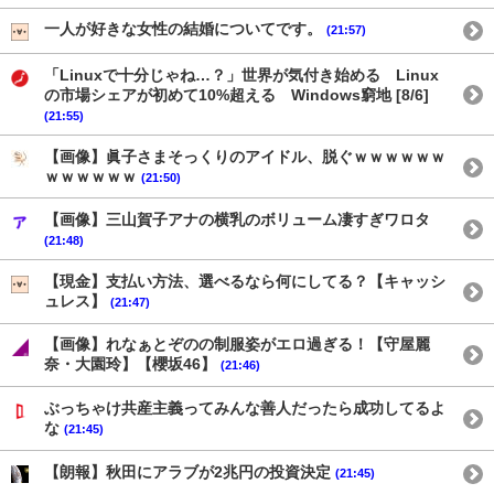
一人が好きな女性の結婚についてです。
(21:57)
「Linuxで十分じゃね…？」世界が気付き始める Linux
の市場シェアが初めて10%超える Windows窮地 [8/6]
(21:55)
【画像】眞子さまそっくりのアイドル、脱ぐｗｗｗｗｗｗ
ｗｗｗｗｗｗ
(21:50)
【画像】三山賀子アナの横乳のボリューム凄すぎワロタ
(21:48)
【現金】支払い方法、選べるなら何にしてる？【キャッシ
ュレス】
(21:47)
【画像】れなぁとぞのの制服姿がエロ過ぎる！【守屋麗
奈・大園玲】【櫻坂46】
(21:46)
ぶっちゃけ共産主義ってみんな善人だったら成功してるよ
な
(21:45)
【朗報】秋田にアラブが2兆円の投資決定
(21:45)