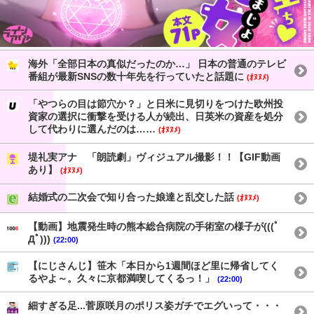
海外「全部日本の真似だったのか…」 日本の普通のテレビ
番組が最新SNSの数十年先を行っていたと話題に
(ｵﾇﾇﾒ)
「やつらの目は節穴か？」と日米に見切りをつけた欧州投
資家の選択に衝撃を受ける人が続出、日英米の資産を処分
して代わりに選んだのは……
(ｵﾇﾇﾒ)
堤礼実アナ 「朗読劇」ヴィジュアル撮影！！【GIF動画
あり】
(ｵﾇﾇﾒ)
結婚式の二次会で知り合った娘達と乱交した話
(ｵﾇﾇﾒ)
【動画】地震発生時の熊本総合病院の手術室の様子が(((ﾟ
Дﾟ)))
(22:00)
【にじさんじ】笹木「本日から1週間ほど里に帰省してく
るやよ～。久々に京都満喫してくるっ！」
(22:00)
細すぎる足...菅原咲月のポリス姿ガチでエグいって・・・