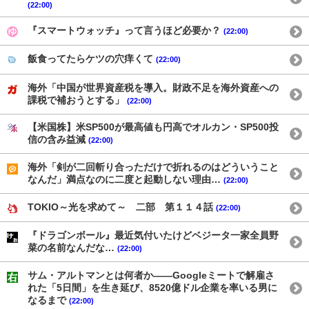
(22:00)
『スマートウォッチ』って言うほど必要か？
(22:00)
飯食ってたらケツの穴痒くて
(22:00)
海外「中国が世界資産税を導入。財政不足を海外資産への
課税で補おうとする」
(22:00)
【米国株】米SP500が最高値も円高でオルカン・SP500投
信の含み益減
(22:00)
海外「剣が二回斬り合っただけで折れるのはどういうこと
なんだ」満点なのに二度と起動しない理由…
(22:00)
TOKIO～光を求めて～ 二部 第１１４話
(22:00)
『ドラゴンボール』最近気付いたけどベジータ一家全員野
菜の名前なんだな…
(22:00)
サム・アルトマンとは何者か——Googleミートで解雇さ
れた「5日間」を生き延び、8520億ドル企業を率いる男に
なるまで
(22:00)