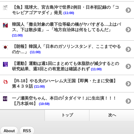
【魚】琉球大、宮古島沖で世界2例目・日本初記録の「コ
モレビアゴアマダイ」発見
(11:00)
韓国人「撤去対象の最下位等級の橋がヤバすぎる…上はバ
ス、下は散歩道」→「地方自治体は何をしてるんだ」
(11:00)
【朗報】韓国人「日本のガソリンスタンド、ここまでやる
のか…」
(11:00)
【運動】運動は週1回にまとめても体脂肪が減少するとの
研究結果、週3回との有意差は確認されず
(11:00)
【R-18】やる夫のハーレム大王国【即興・たまに安価】
第４３９話
(11:00)
一ノ瀬美空ちゃん、本日の｢タダイマ！｣に生出演！！！
【乃木坂46】
(10:59)
トップ
次へ
About
RSS