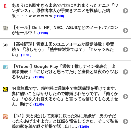
あまりにも酷すぎる出来でバカにされまくったアニメ『ワ
ンダンス』、原作者本人が手書きアニメを投稿した結
果・・・ｗｗｗｗｗｗ
(11:00)
【セール】Dell、HP、NEC、ASUSなどのノートパソコン
がセール中！
(11:00)
【高校野球】青森山田のユニフォームが話題沸騰！称賛
続々 「涼しそう」「熱中症対策では？」「Tシャツみた
い」
(11:00)
【VTuber】Google Play「選抜！推しナイン発表会」出
演者発表！『にじだけと思ってたけど座長と除夜のケツお
るやんけ』
(11:00)
44歳無職です。精神科に通院中で生活保護を受けてます。
妻に酷いことばかりしたので離婚されそうです。「働くか
ら」「心を入れ替えるから」と言っても信じてもらえませ
ん。助けて
(11:00)
【1/2】夫と死別して実家に戻った私に弟嫁が「男の子だ
ったらあげますよ☆」と妊娠を報告してきた。そして私名
義の家を弟が継ぐ前提で話し出し…
(11:00)