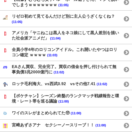
でしまうｗｗｗｗｗｗｗ
(11:05)
リゼロ初めて見てるんだけど別に主人公うざくなくね？
(11:05)
アメリカ「ヤニねこは黒人をネコ娘にして黒人差別を描い
た社会派アニメだ」
(11:04)
全員小学4年のロリコンアイドル。これ開いたやつはロリ
コン確定 ｗｗｗｗ
(11:03)
EAさん買収、完全完了。買収の借金を押し付けられて無
事負債3兆2000億円に
(11:02)
ロッテ毛利海大、vs西武0.92 vsその他7.41
(11:02)
【ポケチャン】シーズン終盤のランクマッチ戦績報告と環
境・レート帯を巡る議論
(11:00)
ワイのスレがまとめられてた🥺
(11:00)
宮﨑あずさアナ セクシーノースリーブ！！
(11:00)