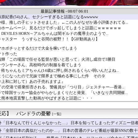
最新記事情報 - 08/07 06:01
原紀香(54)さん、セクシーすぎると話題になるwwwww
様、推しの子ヒットさせました」←この人がなぜか過小評価されてる...
のホームページ、見るだけでボッ起してしまうと話題にｗｗｗｗｗｗ
EVILES HORN～アルちゃんは闇ギルドの魔導士のようで...
ャスター うっすらと谷間の裾野！！【GIF動画あり】
マホポチッとするだけで大金を稼いでしまう
テト作った
瑞輝「この場面で任せる監督が悪いと思って」火消し成功で3勝目
ナウンサーさん、高校時代の制服を着てしまう
侑ちゃんもミアちゃん(14歳)に押し倒されるくらい弱いんだよね...
ようになったので兄妹で限界まで極める事にした件 その９
井上和に対して）あの子売れますよ』
イの空港で搭乗拒否される、警備員が「つり目」ジェスチャー―香港...
で韓国サッカー協会がやらかしまくりだと発覚、「いきなり共同開催...
に熊本地震直撃した動画がやばすぎると話題に・・・
カツ食べて来たんだけど
洋艦隊、日本海やオホーツク海で軍事演習開始…ウクライナ支援続け...
反応】 パンドラの憂鬱
「レアレンス」シリーズが強すぎると話題に【アプグレも約束】
[一覧]
し】「女性だけ処罰」は不公平？ 買う男性も罰するべき 上野千鶴...
外「日本なんて行くんじゃなかった…」 日本を知ってしまったディズニー信
さん、イケメンにするメス顔がこれｗｗｗwｗｗｗｗｗｗｗｗ❤
外「全部日本の真似だったのか…」 日本の普通のテレビ番組が最新SNSの数
定食1500円ｗｗｗｗｗｗｗｗｗｗｗｗｗｗｗｗｗｗｗ
ビで水着JK♡♡♡♡♡♡