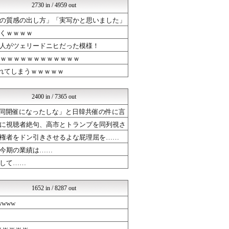
2730 in / 4959 out
アナきゃぷ速報
韓国ニュース反応まとめ
の質感の出し方」「実写かと思いました」
モッコスヌ〜ン
くｗｗｗｗ
婚外ちゃんねる
国難にあってもの申す！！
人がツェリードニヒだった模様！
気団まとめ-噫無情-｜嫁・...
ｗｗｗｗｗｗｗｗｗｗｗｗｗ
(*ﾟ∀ﾟ)ゞカガクニュー...
れてしまうｗｗｗｗｗ
はーとログ
U-1 NEWS.
婚外ちゃんねる
2400 in / 7365 out
はーとログ
芸能人ニュース速報
同開催になったしな」と日韓共催の件に言
気団まとめ-噫無情-｜嫁・...
に視聴者絶句、高市とトランプを同列視さ
バズッター速報
権者をドン引きさせるよな屁理屈を……
はーとログ
軍事・ミリタリー速報☆彡
今期の業績は……
まとめCUP
して……
NEWSまとめもりー｜2c...
VIPPER速報
気団まとめ-噫無情-｜嫁・...
1652 in / 8287 out
コノユビニュース｜みんなの...
やる夫スレ本棚
www
やる夫スレ本棚
げぇ速
ｗｗｗｗｗ