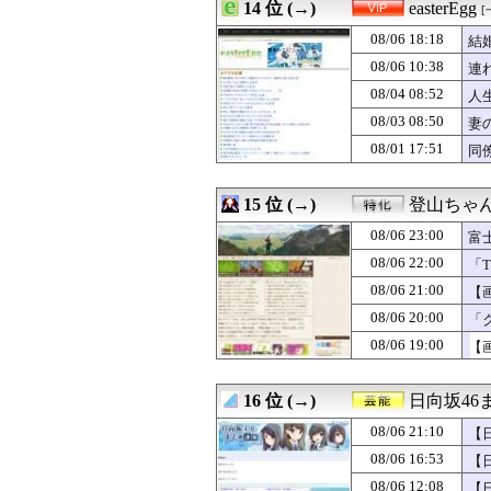
08/07 02:30
14 位 (→)
【悲劇】大晦日
easterEgg
[
08/07 02:27
【悲報】みい山
08/06 18:18
結
08/07 02:25
【驚愕】ロシアの
08/07 02:17
08/06 10:38
日本の大相撲力士
連
08/07 02:15
幼少ワイ「ワイ
08/04 08:52
人
08/07 02:15
FE万紫千紅さん
08/03 08:50
妻
08/07 02:15
SEXに10万円
08/07 02:12
【悲報】日本の
08/01 17:51
同
08/07 02:11
【悲報】ナイナイ
08/07 02:07
【凶気】ウガンダ
15 位 (→)
登山ちゃ
08/06 23:00
富
08/06 22:00
「T
08/06 21:00
【
08/06 20:00
「
ま
08/06 19:00
【
16 位 (→)
日向坂46
08/06 21:10
【
08/06 16:53
【
08/06 12:08
【