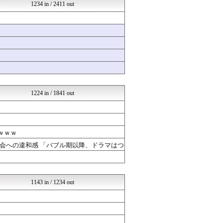
気団まとめ-噫無情-｜嫁・...
1234 in / 2411 out
なんJクエスト
バズッター速報
海外の反応スポーツ
VIPPER速報
げぇ速
まとめCUP
NEWSまとめもりー｜2c...
なんJクエスト
【サッカー まとめ】サカラ...
1224 in / 1841 out
ｗｗｗ
会への違和感 「バブル期以降、ドラマはつ
1143 in / 1234 out