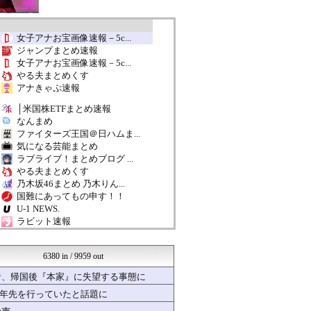
女子アナお宝画像速報－5c...
ジャンプまとめ速報
女子アナお宝画像速報－5c...
やる夫まとめくす
アナきゃぷ速報
│米国株ETFまとめ速報
なんまめ
ファイターズ王国＠日ハムま...
気になる芸能まとめ
ラブライブ！まとめブログ ...
やる夫まとめくす
乃木坂46まとめ 乃木りん...
国難にあってもの申す！！
U-1 NEWS.
ラビット速報
はーとログ
軍事・ミリタリー速報☆彡
6380 in / 9959 out
ぷそファン@PSO2NGS...
結婚・恋愛ニュースぷらす
者、帰国後『本家』に失望する事態に
なんJミュージアム
十年先を行っていたと話題に
VIPPER速報
不思議.net - 5ch...