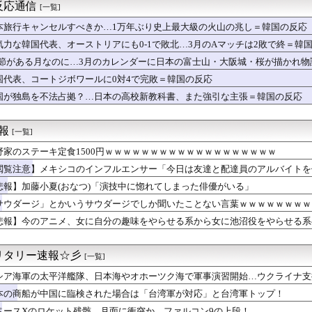
運営記183-雑談所ネタ118 懺悔小ネタ「創刻のファイアホ...
反応通信
[一覧]
運営記182-雑談所ネタ117 ちょっと遠くの街の土地神+埋...
運営記181-雑談所ネタ116 ウズメはアイドルグループ+こ...
本旅行キャンセルすべきか…1万年ぶり史上最大級の火山の兆し＝韓国の反応
RMMO・闇鍋あんこ仕立て 第3話
気力な韓国代表、オーストリアにも0-1で敗北…3月のAマッチは2敗で終＝韓
RMMO・闇鍋あんこ仕立て 第2話
.1節がある月なのに…3月のカレンダーに日本の富士山・大阪城・桜が描かれ
RMMO・闇鍋あんこ仕立て 第1話
とかいうサウダージでしか聞いたことない言葉ｗｗｗｗｗｗｗｗ
国代表、コートジボワールに0対4で完敗＝韓国の反応
、透明感あふれるグラビア 『PARADE』で存在感
国が独島を不法占拠？…日本の高校新教科書、また強引な主張＝韓国の反応
を目の前にした吉岡里帆の顔ｗｗｗｗｗ
った夕飯に夫激怒！これが出てきたら家庭崩壊ｗｗｗｗ
麺←うまままままままま
速報
[一覧]
三宅健さんが気になる「一段落」の読みは？・・・・・・・・・
野家のステーキ定食1500円ｗｗｗｗｗｗｗｗｗｗｗｗｗｗｗｗｗｗｗ
なだらしない体型の女子が好きなやついる？
サロ行ってきたらｗｗｗｗｗｗｗｗｗｗｗwwww
閲覧注意】メキシコのインフルエンサー「今日は友達と配達員のアルバイトを
職場の後輩(♀)に、勝手に不倫相手（本命）にされた。挙句その彼...
悲報】加藤小夏(おなつ)「演技中に惚れてしまった俳優がいる」
VW
信、ガチで逝く・・・・・・
サウダージ」とかいうサウダージでしか聞いたことない言葉ｗｗｗｗｗｗｗｗ
沙良さん（24）「私は陰キャ。人と話したくないので家に引きこも...
悲報】今のアニメ、女に自分の趣味をやらせる系から女に池沼役をやらせる系
気団先輩との二人飲み…幸せ気分が一転しそうな理由がコレｗｗｗｗ
地震被害に支援したのに「韓国産の水は水洗トイレに」
、4-6月期経常利益が前年同期比97.7％減の0.7億円に減...
リタリー速報☆彡
[一覧]
さん、公式SNSで部員のエ○チな動画をあげてしまった結果ｗｗｗ...
シア海軍の太平洋艦隊、日本海やオホーツク海で軍事演習開始…ウクライナ支
司、新入社員がスタバでパソコンやって企業秘密漏洩したから泣かし...
井のシミ数えてれば終わるでな」と押し倒されて性行為 → 凄いこ...
本の商船が中国に臨検された場合は「台湾軍が対応」と台湾軍トップ！
星」を史上初めて発見か--しかし「衛星」の定義を揺るがす事態に...
ペースXのロケット残骸、月面に衝突か…ファルコン9の上段！