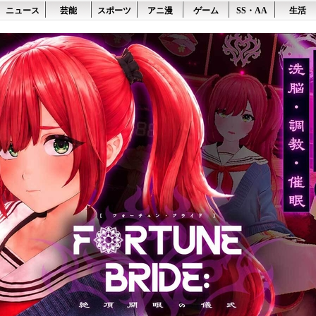
ニュース
芸能
スポーツ
アニ漫
ゲーム
SS・AA
生活