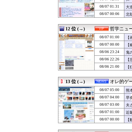
08/07 03:00
【ラブライブ！】B
08/07 01:31
08/07 03:00
【朗報】プチプチ
大
08/07 03:00
北朝鮮、弾道ミサ
08/07 00:06
北
08/07 03:00
海外「日本の科学
08/07 03:00
【スターウォー
08/07 03:00
リアルセックス
12 位 (→)
哲学ニュー
08/07 03:00
韓国人「イ・ジュ
08/07 01:00
【
08/07 03:00
【食洗機】韓国
08/07 02:57
ダシをちゃんとと
08/07 00:00
【
08/07 02:57
【悲報】カンニン
08/06 23:24
鬼
08/07 02:55
スペースXのロ
08/06 22:26
08/07 02:55
千葉県袖ケ浦市「
【
08/07 02:50
【悲報】今のア
08/06 21:00
【
08/07 02:50
【腹立つ】冷蔵
08/07 02:48
あっち系御用達で
08/07 02:42
【正論】岡田斗司
13 位 (→)
オレ的ゲ
08/07 02:40
矢田萌華ちゃん
08/07 05:00
熊
08/07 02:40
高市首相、2年
08/07 02:39
若くして両親を亡
08/07 04:00
早
08/07 02:34
【超画像】小倉
08/07 03:00
夫
08/07 02:34
「プチプチ」を
08/07 01:00
近
08/07 02:34
【画像】坂道女
術
08/07 02:34
【画像】 セクシ
08/07 00:00
【
08/07 02:30
【画像】 色白美肌
08/07 02:30
土屋太鳳＆佐久間