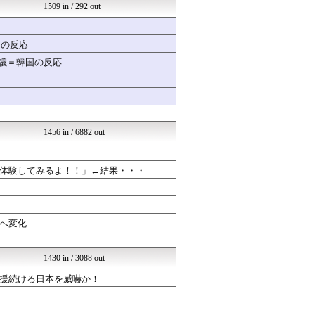
やる夫スレ本棚
1509 in / 292 out
やる夫スレ本棚
やる夫スレ本棚
やる夫スレ本棚
国の反応
やる夫スレ本棚
物議＝韓国の反応
やる夫スレ本棚
VIPPER速報
芸能人ニュース速報
芸能人の気になる噂
気団まとめ-噫無情-｜嫁・...
おいしいまとめ
1456 in / 6882 out
なんJクエスト
芸能人の気になる噂
バズッター速報
体験してみるよ！！」←結果・・・
婚外ちゃんねる
まとめCUP
NEWSまとめもりー｜2c...
なんJクエスト
へ変化
気団まとめ-噫無情-｜嫁・...
おーるじゃんる
コノユビニュース｜みんなの...
1430 in / 3088 out
女子アナお宝画像速報－5c...
援続ける日本を威嚇か！
Zチャンネル＠VIP
オレ的ゲーム速報＠刃
常識的に考えた