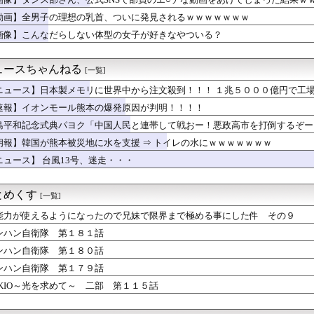
、撮られるｗｗｗｗｗｗｗｗｗｗ
プロ野球選手※多村仁志禁止
動画】全男子の理想の乳首、ついに発見されるｗｗｗｗｗｗｗ
デ女優さん、番組の企画でハッスルしすぎてしまうｗｗｗｗｗｗ
画像】こんなだらしない体型の女子が好きなやついる？
んのJK姿😍ｗｗ😍ｗ😍ｗｗｗ😍ｗｗｗｗｗｗ
倉優香さん、水着グラビア復帰してシコらせにくるｗ
The Binding of Isaac」「ダークソウル...
ュースちゃんねる
[一覧]
、マジでヤバイぞ・・・
が今年で10周年ってマジ？wwwwwwwwwwwwwwwww
ニュース】日本製メモリに世界中から注文殺到！！！ １兆５０００億円で工
ンピ】ありす「パンクハザード？」
速報】イオンモール熊本の爆発原因が判明！！！！
友達からたまにチケット買わされるから見に行くんやけどさ・・・
島平和記念式典パヨク「中国人民と連帯して戦おー！悪政高市を打倒するぞー
まれる「銀」は従来推定よりも約55％多かった？ 隕石の分析結果...
🌙🐈‍⬛「うちのオタクは社畜かボンボン」（世界の平均睡眠時間ラ...
朗報】韓国が熊本被災地に水を支援 ⇒ トイレの水にｗｗｗｗｗｗｗ
票問題の年に、選挙管理委員会が成果給を99.99%受け取ってい...
ニュース】 台風13号、迷走・・・
】主砲よりMS貼り付けが正解？ブリッジ剥き出しの謎を考察
さん、W杯でインスタ127万増＆かっこいいアスリート1位ｗｗｗ...
超しつこい男にブチギレて帰宅。それから3ヶ月、突然携帯に着信が...
とめくす
[一覧]
サーキットでパレード走行訓練中だった白バイが転倒事故 20代の...
国防関連技術保護を重視し供給連鎖から中国系を完全排除へ 供給業...
能力が使えるようになったので兄妹で限界まで極める事にした件 その９
ら別れ話→引き止めたら帰り際にまさかの行動！呆然wwww
ンハン自衛隊 第１８１話
行く・ＥＸ４・天上の調」
ンハン自衛隊 第１８０話
スカツ丼(461円)の欠点を答えなさい
コバヤシさん「強い炭酸飲んだら、あばら折れそうになる」ｗｗｗｗ...
ンハン自衛隊 第１７９話
としても阻止したい石破前首相、「何いってんのこいつ」と有権者を...
OKIO～光を求めて～ 二部 第１１５話
ってたトメが、標的をコトメに変えた→トメ「いつになったら結婚す...
旦那のおかずなんて生姜焼き→焼き魚→カレー→カレー→回鍋肉でい...