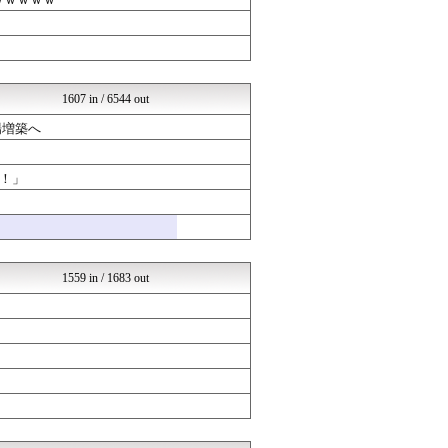
不思議.net - 5ch...
ツバメ速報＠ヤクルトスワロ...
女子アナお宝画像速報－5c...
いたしん！
Zチャンネル＠VIP
mutyunのゲーム+αブ...
1607 in / 6544 out
オレ的ゲーム速報＠刃
ラビット速報
場増築へ
えすえすゲー速報
ネラーボイス
！」
常識的に考えた
ラブライブ！まとめブログ ...
韓国ニュース反応まとめ
モッコスヌ〜ン
なんJクエスト
婚外ちゃんねる
1559 in / 1683 out
国難にあってもの申す！！
もえるあじあ(･∀･)
気団まとめ-噫無情-｜嫁・...
SS Daydream
はーとログ
なんJクエスト
U-1 NEWS.
婚外ちゃんねる
はーとログ