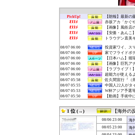
PickUp!
【朗報】最新の藤
ｵﾇﾇﾒ
赤坂アカ「かぐや
ｵﾇﾇﾒ
【画像】風俗店
ｵﾇﾇﾒ
【安価・あんこ】D
ｵﾇﾇﾒ
トラウデン直美キ
08/07 06:00
投資家ワイ、ス
08/07 06:00
家でフライドポ
08/07 06:00
【日本ハム】堀
08/07 06:00
【画像】巨乳ア
08/07 06:00
【ラブライブ！】
08/07 06:00
超能力が使える
08/07 05:58
佐久間宣行『（
08/07 05:55
中国人22人がタ
08/07 05:53
W杯アジア予選等
08/07 05:50
【動画】手術中
08/07 05:44
【画像有り】牛
08/07 05:43
ロシア海軍の太平
1 位 (→)
【海外の
08/07 05:40
【NGS】LG5
08/07 05:40
【売春防止法見直
08/06 23:00
海
08/07 05:39
【画像】女の子
08/05 23:00
海
08/07 05:35
吉野家のステーキ
08/07 05:35
【画像】フジテレ
08/04 23:00