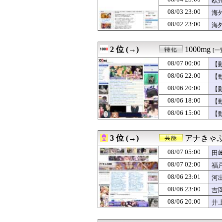
欧
08/07 05:33
日本人「35%が
08/03 23:00
海
08/07 05:32
一番うまい天ぷ
08/02 23:00
08/07 05:32
｢ ガヴドロ 」
海
08/07 05:30
令和最強のメリハ
08/07 05:25
彼女「おﾁﾝﾁﾝ小
2 位 (→)
1000mg
[一
08/07 05:22
付き合う気がな
08/07 05:18
小4～5の時にキ
08/07 00:00
【
08/07 05:15
ワイ昨夜、間違
08/06 22:00
【
08/07 05:12
【速報】『有吉
08/07 05:10
【速報】高市政権
08/06 20:00
【
08/07 05:09
【動画】熊本地
08/06 18:00
【
08/07 05:05
【動画】えちえち
08/06 15:00
【
08/07 05:05
脱衣麻雀でしか
08/07 05:03
元ＮＨＫ中川安
08/07 05:03
【動画】女子ビー
3 位 (→)
アナきゃ
08/07 05:00
【Apple】Ma
08/07 05:00
熊本県内で◯◯
08/07 05:00
田
08/07 05:00
すまんワイでシ
08/07 02:00
福
08/07 05:00
ギリギリやれる
08/07 05:00
08/06 23:01
アイナ・ジ・エ
河
08/07 05:00
モバP「アンダ
08/06 23:00
吉
08/07 05:00
「ノーパン喫茶
08/06 20:00
井
08/07 05:00
【閲覧注意】メキ
08/07 05:00
【電池】リチウム
08/07 05:00
【ラブライブ！】