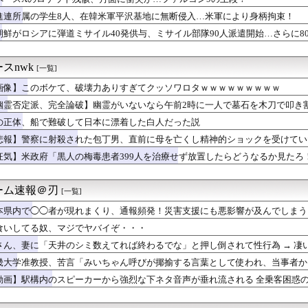
Lｺｽﾞｶﾎ…？🐉【蓮ノ空】
で有名な川上産業、社名を「プチプチ株式会社」に変更wwwww
進連所属の学生8人、在韓米軍平沢基地に無断侵入…米軍により身柄拘束！
イル発射 EEZ外に落下
朝鮮がロシアに弾道ミサイル40発供与、ミサイル部隊90人派遣開始…さらに8
者が猫の寿命を2倍に上げる注射剤を開発。これこそノーベル賞だろ...
ズ】ライトセーバーって握りづらそうだよね…
あるある第1位がこれ
スnwk
[一覧]
ンソク、地方選挙で基礎議員1議席のみ獲得し『全て私の責任』と頭...
画像】このボケて、破壊力ありすぎてクッソワロタｗｗｗｗｗｗｗｗｗ
人が騒ぐ「水洗い」は予備洗浄だった！日本の飲食店の衛生習慣を解説
り薄色薄味に煮た煮物を、味見もせずに色を見ただけで「薄そうだか...
幽霊否定派、完全論破】幽霊がいないなら午前2時に一人で墓石を木刀で叩き
グ竹山さん、消費税減税失敗→増税の流れを想像「次誰が総理やりた...
の正体、船で難破して日本に漂着した白人だった説
ケット残骸、月面に衝突か…ファルコン9の上段！
おむつ交換で噛みつかれ」看護助手の男を逮捕 90歳入院患者の顔...
悲報】警察に射殺された包丁男、直前に母を亡くし精神的ショックを受けてい
ニメ、女に自分の趣味をやらせる系から女に池沼役をやらせる系へ変化
狂気】米政府「黒人の梅毒患者399人を治療せず放置したらどうなるか見たろ
庫開けっぱなしの夫にイラつく理由がこれｗｗｗｗ
有名になった某ブランド、一時は飛ぶ鳥を落とす勢いだったが今期の...
夫さん「人間の本音としてブサイクを見たら不愉快になる。この責任...
ーム速報＠刃
[一覧]
の瞳が綺麗すぎて吸い込まれる！！！【乃木坂46】
本県内で◯◯者が現れまくり、通報頻発！災害支援にも悪影響が及んでしまう
限定の消費減税「確実に戻す」発言は「私の覚悟」
くし年の離れた妹を育てた義兄。姪が十歳になった頃からおかしくな...
食いしてる奴、マジでヤバイぞ・・・
ゆうか（元・小倉優香）が水着グラビア復帰ｗｗｗｗｗ
さん、妻に「天井のシミ数えてれば終わるでな」と押し倒されて性行為 → 凄
製造販売している川上産業、「プチプチ株式会社」に社名変更
畿大学准教授、苦言「みいちゃん呼びが揶揄する言葉として使われ、当事者か
子のバスト一覧ｗｗｗｗｗｗｗｗｗｗｗｗwｗｗｗｗ
は人を傷つけてもよい。ただし、傷つけ方がある」
ー女優・三浦恵理子、全裸ナマ乳がHすぎる
動画】駅構内のスピーカーから強烈な下ネタ音声が垂れ流される 全乗客困惑
のTikToker可愛すぎｗｗｗｗｗ
大介『マッチング TRUE LOVE』特別映像解禁