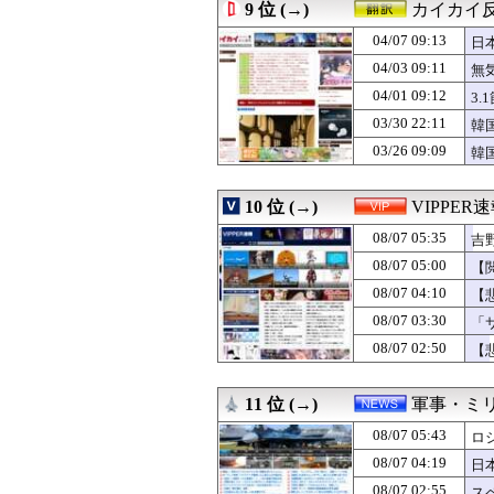
08/07 03:32
やる夫のダンジョン
9 位 (→)
カイカイ
08/07 03:32
やる夫のダンジョン
04/07 09:13
08/07 03:32
やる夫のダンジョン
日
08/07 03:31
やる夫キル子のV
04/03 09:11
無
08/07 03:31
やる夫キル子のV
04/01 09:12
3
08/07 03:31
やる夫キル子のV
08/07 03:30
「サウダージ」
03/30 22:11
韓
08/07 03:30
20歳・石田悠佳
03/26 09:09
韓
08/07 03:30
【画像】5億円
08/07 03:30
【呆然】嫁が作
08/07 03:29
焼肉屋で食う冷
10 位 (→)
VIPPER
08/07 03:28
【衝撃】元V6
08/07 05:35
吉
08/07 03:26
【画像】 こん
08/07 03:25
【悲報】格安ピン
08/07 05:00
【
08/07 03:18
恋愛相談してくる
08/07 04:10
【
08/07 03:15
ラブホあるあるW
08/07 03:12
08/07 03:30
【悲報】共同通
「
08/07 03:12
【悲報】女優・南
08/07 02:50
【
08/07 03:10
【地獄の予感】
08/07 03:10
【速報】日本の
08/07 03:09
米穀商社の木徳神糧
11 位 (→)
軍事・ミ
08/07 03:05
【画像】ダンス部
08/07 05:43
ロ
08/07 03:03
【悲報】ワイ、上
08/07 03:00
夫さん、妻に「天
08/07 04:19
日
08/07 03:00
【天文】「系外衛
08/07 02:55
ス