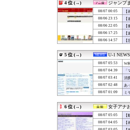
4 位 (→)
ジャンプ
08/07 05:00
田﨑さくらアナ
08/07 05:00
韓国人「雨の中
08/07 00:05
【
08/07 05:00
【がん原因】1位
08/06 23:15
【
08/07 04:57
母がどっちもどっ
08/06 22:05
08/07 04:55
「投資不適格にな
【
08/07 04:50
【困惑】彼氏と
08/06 17:25
【
08/07 04:45
「Linuxで十分
08/06 14:57
【
08/07 04:44
20年振りに10
08/07 04:39
「マスコミの立ち
08/07 04:39
読んだ本に感化さ
5 位 (→)
U-1 NEWS
08/07 04:33
妻「今日そうめん
08/07 04:30
“国宝級のボディ
08/07 05:53
W
08/07 04:30
【悲痛】体デカ
及
08/07 04:39
「
08/07 04:25
【悲報】ソープで
せ
08/07 03:41
08/07 04:22
女とサシ飲み行
消
08/07 04:19
日本の商船が中
08/07 02:48
あ
08/07 04:15
ぼく「妹がぼくの
08/07 01:09
ミ
08/07 04:12
【悲報】立川志
08/07 04:10
【悲報】加藤小夏
08/07 04:10
【悲報】妻の浮
6 位 (→)
女子アナお
08/07 04:09
【福岡】西鉄、天
08/07 04:08
やる夫はマジカル
08/07 05:05
【
08/07 04:08
悪の組織にちん
08/07 04:05
【
08/07 04:05
【画像】オタク「
08/07 03:05
【