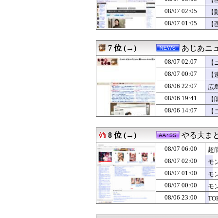
08/07 04:05
【画像】ボスJK
08/07 04:05
ケガが多かった
08/07 02:05
【
08/07 04:05
【画像】エチビ
08/07 01:05
【
08/07 04:03
【画像】森香澄さ
08/07 04:03
【画像】元・小
08/07 04:02
三大傑作ゼルダライク「
7 位 (→)
あじあニ
08/07 04:00
早食いしてる奴
08/07 04:00
08/07 02:07
【画像】キズナアイ
【
08/07 04:00
【モバマス×ワ
08/07 00:07
【
08/07 04:00
劇団員やってる
08/06 22:07
広
08/07 04:00
【天文】太陽に含
08/07 04:00
【ラブライブ！】
08/06 19:41
【
08/07 04:00
韓国人「ソクリ投
08/06 14:07
【
08/07 04:00
【ガンダム戦艦
08/07 03:58
【朗報】中村敬斗
08/07 03:57
合コンで出会った
8 位 (→)
やる夫ま
08/07 03:55
三重県警察 鈴鹿
08/07 06:00
08/07 03:51
SpaceX、米
超
08/07 03:50
【修羅場】彼女か
08/07 02:00
モ
08/07 03:48
久川颯「７人が
08/07 01:00
モ
08/07 03:44
【画像】このソー
08/07 03:43
【困惑】ケンドー
08/07 00:00
モ
08/07 03:41
消費税減税をなん
08/06 23:00
T
08/07 03:39
小梨の私へ嫌味言
08/07 03:33
【悲報】女さん「