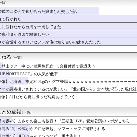
に毒女と会ったら…朝方泣かれた理由が衝撃すぎｗｗｗｗ
一覧]
作者・亜月ねねさんがここから逆転する方法・・・・・・・・・
婚式の二次会で知り合った娘達と乱交した話
風俗事情をご覧くださいｗｗｗｗｗｗｗｗｗｗwwww
の引退後の姿に世界が騒然！←「これは素晴らしい！」（海外の反応...
れて行かれた
ンってぶどうジュースの上位互換なんやろなぁ」
生に疲れたから台湾を一周してきた
、巨乳美少女を出してしまうｗｗ
の家計簿が原因で離婚したい
払ってしまったらこうなるwww
歴史、ついに『崩壊』してしまう・・・・・
僚が自慢するエロいセフレが俺の知り合いの嫁さんだった
岡村さん「言ってくれたら済む話やん」なるみさん「バイトやったら...
サッカー界に衝撃 若き主将が死去 携帯電話強盗に抵抗した末に石...
んねる
[一覧]
士登山ツアー中に64歳男性死亡 8合目付近で意識失う
HE NORTH FACE」の人気が低下
画像】北海道、推定300kgのヒグマ登場ｗｗｗｗｗｗｗｗｗｗｗｗｗｗｗｗｗ
クマが悪者扱いされているのが悲しい」『北の国から』倉本聰が語った現代社
らなくなった」
画像】8月だから夏に撮った写真あげていく
まとめ速報
[一覧]
日向坂46】まさかの楽曲も披露！『三期生LIVE』愛知公演のレポがこちら
日向坂46】公式からの注意喚起、ヤフートップに掲載される
日向坂46】月刊ジャイアンツ公式、重大告知！