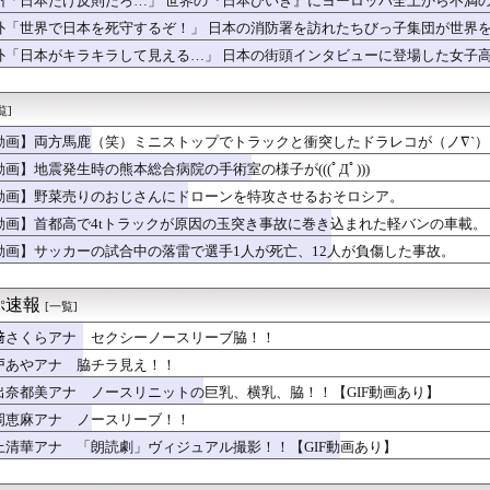
州「日本だけ反則だろ…」 世界の『日本びいき』にヨーロッパ全土から不満
離婚します」←もっと考えて結婚しろよ
外「世界で日本を死守するぞ！」 日本の消防署を訪れたちびっ子集団が世界
らって
サターニャ ｢ ラフィエルにカエル料理をご馳走するわ！ 」
外「日本がキラキラして見える…」 日本の街頭インタビューに登場した女子
リボディ”澄田綾乃、圧巻スタイル披露 グラビアムック『PARA...
さいくせに！」ワイ「そのﾁﾝﾁﾝで毎回イッてんの誰だよ」ド...
覧]
い男性にプレゼントを渡すのってなし？
スがどんなものなのか試したくなって、弟が寝てる間にブチューって...
動画】両方馬鹿（笑）ミニストップでトラックと衝突したドラレコが（ノ∇`）
えて上司のパソコンのコンセントを抜いたらこうなるww
動画】地震発生時の熊本総合病院の手術室の様子が(((ﾟДﾟ)))
の夏休み』、とんでもない発表をしてしまう！！！！！
、エース級の財務官僚・一松旬氏を左遷「彼は協力的でなかった」財...
動画】野菜売りのおじさんにドローンを特攻させるおそロシア。
震の瞬間の手術室の防犯カメラ映像、公開される
動画】首都高で4tトラックが原因の玉突き事故に巻き込まれた軽バンの車載。
巨乳女子2人組、とんでもない場所でナンパされてしまうwwwww...
動画】サッカーの試合中の落雷で選手1人が死亡、12人が負傷した事故。
得られないときめきってあるよな
奈アナがミニスカポリスのコスプレ披露ｗｗｗｗｗ
チバレー選手「我々は純粋に競技をしてるので性的な目で見ないでく...
ぷ速報
[一覧]
cBook、iPadが微妙に値下げしてる感じですねぇ・・・
者が現れまくり、通報頻発！災害支援にも悪影響が及んでしまう…
﨑さくらアナ セクシーノースリーブ脇！！
コって
戸あやアナ 脇チラ見え！！
ブス巨乳ｗｗｗｗｗｗｗｗｗ （※画像あり）
ンドの尻はタマランわ
出奈都美アナ ノースリニットの巨乳、横乳、脇！！【GIF動画あり】
ーザ三アイドル」
岡恵麻アナ ノースリーブ！！
が流行っていた時代すごい。時代が違いすぎる」
上清華アナ 「朗読劇」ヴィジュアル撮影！！【GIF動画あり】
シコのインフルエンサー「今日は友達と配達員のアルバイトを体験し...
イオンの移動速度が最大1万倍に？次世代全固体電池の設計指針を変...
【画像】桜小路きな子ちゃんの尻【Liella!】