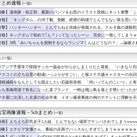
まとめ速報
[一覧]
 セクシーノースリーブ脇！！
のカーチェイスの末、捕まえてみたら…泥酔状態の飲酒運転だった」
画像】漫画家・桂正和、最新のパンツ＆お尻のイラスト投稿にネット衝撃「こ
は感染症16.6%！喫煙・飲酒より多い衝撃の真実
速報】「キングダム」の河了貂、覚醒。絶望の戦場でとんでもない策を思いつ
ち論者で会話してると疲れる。ＡさんがＢに迷惑かけられたらしい、...
りつつある」ブルームバーグが突き付けた韓国金融市場の崖っぷち ...
衝撃】ハンターハンター、とんでもねえ伏線が発掘される。クルタ族の虐殺犯
の結婚が突然白紙に！？理由が高校時代の『アレ』だったｗｗｗｗ
速報】キングダムで初めて｢ん？｣ってなったシーン、完全に一致してしまう
じゃね…？」世界が気付き始める Linuxの市場シェアが初め...
悲報】X民「みいちゃんを規制するならウシジマくんはどうなの？」→論破さ
円ガム食べた結果ｗｗｗｗｗｗｗｗｗｗｗｗｗｗｗｗ
位置の勘違いっぷりがすごい」と報ステ大越キャスターの台詞に視聴...
れやすいタイプの嫁。そんな嫁、俺がフリン物の愛憎劇を読むとこう...
.
[一覧]
でいい？」 夫「いいよー」 妻「"で"いい……？」ﾋﾟｸｯ
ライン”横野すみれ、ゼロ距離グラビアで魅了 『PARADE』裏...
杯アジア予選等で韓国サッカー協会がやらかしまくりだと発覚、「いきなり共
いのに全然動かない嫁…おれの我慢が限界に達した理由ｗｗｗｗ
する声も……
マスコミの立ち位置の勘違いっぷりがすごい」と報ステ大越キャスターの台詞
イッた後に嬢の耳元で「好き」って囁く瞬間ｗｗｗｗｗｗｗｗwww...
ようという思惑がひしひしと
ってワイが全額払ったら「今度は私が払うから！」って
費税減税をなんとしても阻止したい石破前首相、「何いってんのこいつ」と有
国に臨検された場合は「台湾軍が対応」と台湾軍トップ！
っち系御用達で有名になった某ブランド、一時は飛ぶ鳥を落とす勢いだったが
子供を妊娠したんだ…」父「！？実は俺と母さんも兄妹なんだ」ぼく...
ヤネ屋に出演した左派の社会学者、イオン爆発事故の例のテナントに理解を示
らく、ガチでブチギレてしまう！！！！！！
(おなつ)「演技中に惚れてしまった俳優がいる」
気、うつ病になった俺と子供に迫る危機…その理由がコレｗｗｗ
宝画像速報－5chまとめ
[一覧]
神駅と薬院駅の駅構内で不審な音声（下ネタ）が流れる 第三者が不...
チンポで生き抜かないといけないようです 小話「良家のお嬢様がこ...
動画】えちえち巨乳女子2人組、とんでもない場所でナンパされてしまうwwww
ぽ怪人に改造されたやる夫のお話 第4話
画像】エチビデ女優さん、番組の企画でハッスルしすぎてしまうｗｗｗｗｗｗ
実際にプレイしたらわかるけどライザは友達って感じで性的な目では...
画像】ダンス部さん、公式SNSで部員のエ○チな動画をあげてしまった結果ｗ