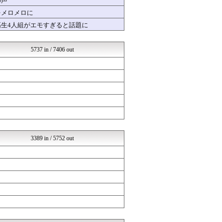
の声
はーとログ
をメロメロに
おいしいまとめ
高生4人組がエモすぎると話題に
SS Daydream
芸能人ニュース速報
バズッター速報
5737 in / 7406 out
はーとログ
婚外ちゃんねる
まとめCUP
NEWSまとめもりー｜2c...
おーるじゃんる
コノユビニュース｜みんなの...
女子アナお宝画像速報－5c...
げぇ速
いたしん！
Zチャンネル＠VIP
3389 in / 5752 out
ほんわかMkⅡ
オレ的ゲーム速報＠刃
なんまめ
ラビット速報
アイドル・女子アナ★吟じま...
SSまにあっくす！
くまニュース
VIPPER速報
常識的に考えた
ラブライブ！まとめブログ ...