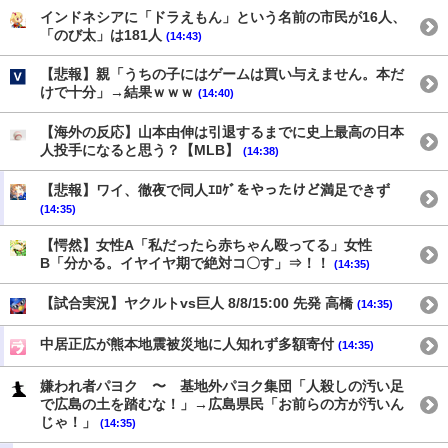
インドネシアに「ドラえもん」という名前の市民が16人、
「のび太」は181人
(14:43)
【悲報】親「うちの子にはゲームは買い与えません。本だ
けで十分」→結果ｗｗｗ
(14:40)
【海外の反応】山本由伸は引退するまでに史上最高の日本
人投手になると思う？【MLB】
(14:38)
【悲報】ワイ、徹夜で同人ｴﾛｹﾞをやったけど満足できず
(14:35)
【愕然】女性A「私だったら赤ちゃん殴ってる」女性
B「分かる。イヤイヤ期で絶対コ〇す」⇒！！
(14:35)
【試合実況】ヤクルトvs巨人 8/8/15:00 先発 高橋
(14:35)
中居正広が熊本地震被災地に人知れず多額寄付
(14:35)
嫌われ者パヨク 〜 基地外パヨク集団「人殺しの汚い足
で広島の土を踏むな！」→広島県民「お前らの方が汚いん
じゃ！」
(14:35)