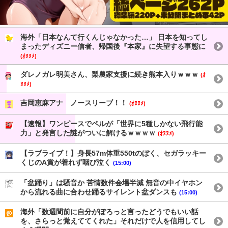
海外「日本なんて行くんじゃなかった…」 日本を知ってし
まったディズニー信者、帰国後『本家』に失望する事態に
(ｵﾇﾇﾒ)
ダレノガレ明美さん、梨農家支援に続き熊本入りｗｗｗ
(ｵ
ﾇﾇﾒ)
吉岡恵麻アナ ノースリーブ！！
(ｵﾇﾇﾒ)
【速報】ワンピースでペルが「世界に5種しかない飛行能
力」と発言した謎がついに解けるｗｗｗｗ
(ｵﾇﾇﾒ)
【ラブライブ！】身長57m体重550tのぼく、セガラッキー
くじのA賞が着れず咽び泣く
(15:00)
「盆踊り」は騒音か 苦情数件会場半減 無音の中イヤホン
から流れる曲に合わせ踊るサイレント盆ダンスも
(15:00)
海外「数週間前に自分がぽろっと言ったどうでもいい話
を、さらっと覚えててくれた」それだけで人を信用してし