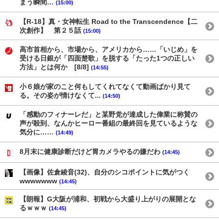
まう瞬間…
(15:00)
【R-18】真・女神転生 Road to the Transcendence【二
次創作】 第２５話
(15:00)
高市首相から、市場から、アメリカから……「いじめ」を
受ける日銀が「四面楚歌」を脱する「たった1つの正しい
方法」とは何か [8/8]
(14:55)
小６娘が家のこと何もしてくれてなくて動画ばかり見て
る。その姿が情けなくて...
(14:50)
「感動のフィナーレだ」と某野党が達成した偉業に称賛の
声が殺到、なんかヒーロー番組の最終回を見ているような
気分に……
(14:49)
8月末に健康診断だけど胃カメラやるの嫌だわ
(14:45)
【画像】佐倉綾音(32)、自分のシコポイントに気がつく
wwwwwww
(14:45)
【朗報】G大阪が浦和、初戦から大盛り上がりの展開とな
るｗｗｗ
(14:45)