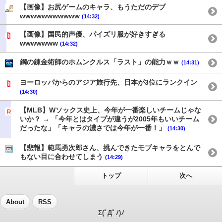
【画像】お尻ゲームのキャラ、もうただのデブ
wwwwwwwwwww
(14:32)
【画像】国民的声優、パイズリ服が好きすぎる
wwwwwww
(14:32)
鋼の錬金術師のホムンクルス「ラスト」の能力ｗｗ
(14:31)
ヨーロッパからのアジア旅行先、日本が3位にランクイン
(14:30)
【MLB】Wソックス史上、今年が一番楽しいチームじゃな
いか？ → 「今年とはタイプが違うが2005年もいいチーム
だったな」「キャラの濃さでは今年が一番！」
(14:30)
【悲報】範馬勇次郎さん、挑んできたモブキャラをとんで
もない目に合わせてしまう
(14:29)
トップ
次へ
About
RSS
Σ(ﾟДﾟﾉ)ﾉ