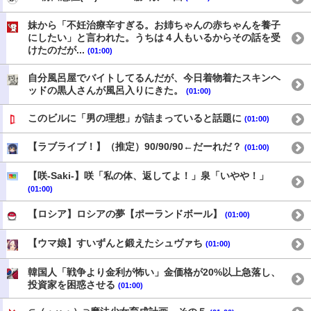
妹から「不妊治療辛すぎる。お姉ちゃんの赤ちゃんを養子
にしたい」と言われた。うちは４人もいるからその話を受
けたのだが...
(01:00)
自分風呂屋でバイトしてるんだが、今日着物着たスキンヘ
ッドの黒人さんが風呂入りにきた。
(01:00)
このビルに「男の理想」が詰まっていると話題に
(01:00)
【ラブライブ！】（推定）90/90/90←だーれだ？
(01:00)
【咲-Saki-】咲「私の体、返してよ！」泉「いやや！」
(01:00)
【ロシア】ロシアの夢【ポーランドボール】
(01:00)
【ウマ娘】すいずんと鍛えたシュヴァち
(01:00)
韓国人「戦争より金利が怖い」金価格が20%以上急落し、
投資家を困惑させる
(01:00)