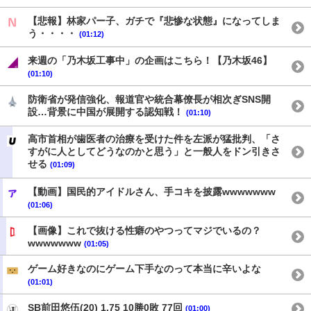
【悲報】林家パー子、ガチで『悲惨な状態』になってしま
う・・・・
(01:12)
来週の「乃木坂工事中」の企画はこちら！【乃木坂46】
(01:10)
防衛省が発信強化、報道官や統合幕僚長が相次ぎSNS開
設…背景に中国が展開する認知戦！
(01:10)
高市首相が歯医者の治療を受けた件を左派が猛批判、「さ
すがに人としてどうなのかと思う」と一般人をドン引きさ
せる
(01:09)
【動画】国民的アイドルさん、手コキを披露wwwwwww
(01:06)
【画像】これで抜ける性癖のやつってマジでいるの？
wwwwwww
(01:05)
ゲーム好きなのにゲーム下手なのって本当に辛いよな
(01:01)
SB前田悠伍(20) 1.75 10勝0敗 77回
(01:00)