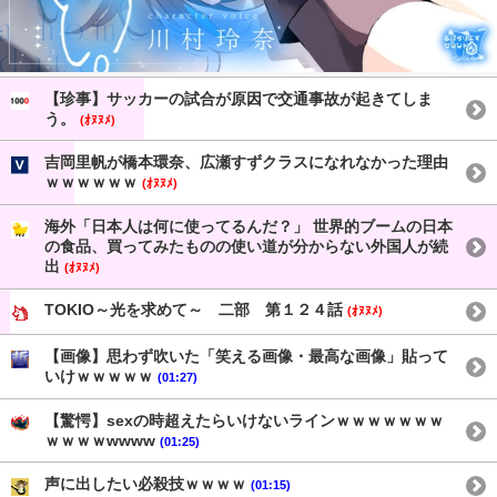
【珍事】サッカーの試合が原因で交通事故が起きてしま
う。
(ｵﾇﾇﾒ)
吉岡里帆が橋本環奈、広瀬すずクラスになれなかった理由
ｗｗｗｗｗｗ
(ｵﾇﾇﾒ)
海外「日本人は何に使ってるんだ？」 世界的ブームの日本
の食品、買ってみたものの使い道が分からない外国人が続
出
(ｵﾇﾇﾒ)
TOKIO～光を求めて～ 二部 第１２４話
(ｵﾇﾇﾒ)
【画像】思わず吹いた「笑える画像・最高な画像」貼って
いけｗｗｗｗｗ
(01:27)
【驚愕】sexの時超えたらいけないラインｗｗｗｗｗｗｗ
ｗｗｗｗwwww
(01:25)
声に出したい必殺技ｗｗｗｗ
(01:15)