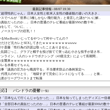
最新記事情報 - 08/07 19:30
超理性的じゃん」 日本人女性と欧米人女性の価値観の違いの大きさ...
スでペルが「世界に5種しかない飛行能力」と発言した謎がついに解...
真似だったのか…」 日本の普通のテレビ番組が最新SNSの数十年...
倫をして、ついに、、、
 ノースリーブの巨乳！！
るMacBookいじってるやつって何やってんの？
女だけど元カレとSEXしてきたｗｗｗｗｗｗｗｗwwww
ポケ斎藤「性行為の許諾は取ったことありません」
乱闘ごっこ、グラブと帽子を投げ捨てて突っ込む小さな投手が逆さ吊...
ンライン、1人のシャドウボクシング（43億注文）によって長期間...
コ女襲来ｗｗｗｗｗｗｗｗｗｗｗｗｗｗｗｗｗ
バレる水着セイちゃん
知事「議員の圧力から職員守る」 不当要求防止の条例策定へ
代理人のやりとり、「地獄すぎて完全にコントになってる……」と衝...
点差がリーグワーストまで転落
退した爆乳グラドル(23)さん、SNSで最新お○ぱいが発見さ...
さん死亡関連でENHYPEN・NI-KIの「謝罪文」が出回る...
反応】 パンドラの憂鬱
イドルさん、エロさが限界点を超えてしまう
[一覧]
『FF7 リバース』の大量コンテンツで疲れ、離れたプレイヤーい...
外「日本なんて行くんじゃなかった…」 日本を知ってしまったディズニー信
に熊本地震直撃やばすぎｗｗｗｗｗｗｗ
外「全部日本の真似だったのか…」 日本の普通のテレビ番組が最新SNSの数
次を語ろう
の祖父母宅に５泊くらいさせられる。旦那は「行かなくていいよ」っ...