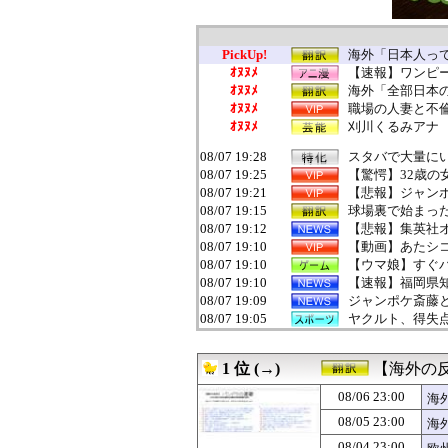
PickUp!
海外「日本人って
ｵﾇﾇﾒ
【速報】ワンピー
ｵﾇﾇﾒ
海外「全部日本の
ｵﾇﾇﾒ
職場の人妻と不
ｵﾇﾇﾒ
刈川くるみアナ
08/07 19:28
スタバで大量にい
08/07 19:25
【驚愕】32歳の
08/07 19:21
【悲報】ジャン
08/07 19:15
球場裏で始まった
08/07 19:12
【悲報】集英社オ
08/07 19:10
【動画】あたシ
08/07 19:10
【ウマ娘】すぐ
08/07 19:10
【速報】福岡県
08/07 19:09
ジャンポケ斎藤と
08/07 19:05
ヤクルト、得失
08/07 19:05
【画像】芸能界を引
08/07 19:04
元キャバ嬢MINA
1 位 (→)
【海外の
08/07 19:02
【動画】韓国ア
08/07 19:02
【悲報】浜口氏「
08/06 23:00
海
08/07 19:00
【動画】手術中
08/05 23:00
海
08/07 19:00
蛍大名・京極高
08/07 19:00
お盆になると旦那
08/04 23:00