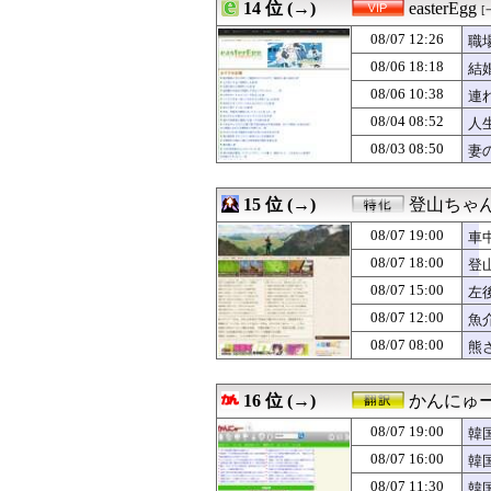
08/07 17:45
14 位 (→)
【50％還元！】講
easterEgg
[
08/07 17:45
【悲報】風呂敷
08/07 12:26
職
08/07 17:45
ベランダがカメ
08/07 17:40
08/06 18:18
X民「クレーンゲ
結
08/07 17:40
金川紗耶ちゃん、ri
08/06 10:38
連
08/07 17:40
海外「桁違いだ」
08/04 08:52
人
08/07 17:39
同性から見て魅
08/07 17:39
バイト先に明るく
08/03 08:50
妻
08/07 17:37
韓国陸軍の射撃訓
08/07 17:36
【画像】森山み
15 位 (→)
登山ちゃ
08/07 19:00
車
08/07 18:00
登
08/07 15:00
左
08/07 12:00
魚
08/07 08:00
熊
16 位 (→)
かんにゅー
08/07 19:00
韓
08/07 16:00
韓
08/07 11:30
韓