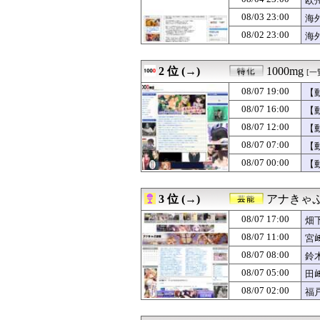
欧
08/07 19:00
元ジャンポケ・斉
08/03 23:00
海
08/07 19:00
文系学部卒ってど
08/02 23:00
08/07 19:00
【ポケモンチャン
海
08/07 19:00
【ミリシタ】POP
08/07 19:00
カードゲーマー
2 位 (→)
1000mg
[一
08/07 19:00
車中泊できる軽
08/07 19:00
【動画】よく助
08/07 19:00
【
08/07 19:00
バスの中に、リュ
08/07 16:00
【
08/07 19:00
韓国人「人間冷蔵
08/07 19:00
梅澤美波の『ナマ
08/07 12:00
【
08/07 19:00
【ラブライブ！】
08/07 07:00
【
08/07 19:00
失敗ゲームハー
08/07 00:00
【
08/07 19:00
😭「うｯ❗️うんち
08/07 19:00
【モバマス】ち
08/07 19:00
佐藤輝明、23号ツ
3 位 (→)
アナきゃ
08/07 19:00
TOKIO～光を
08/07 18:58
【朗報】菅原咲月
08/07 17:00
畑
08/07 18:56
「宝くじの1番
08/07 11:00
宮
08/07 18:55
熊本県知事、オー
08/07 18:51
08/07 08:00
石破茂前総理「
鈴
08/07 18:51
今マイナス6キロ
08/07 05:00
田
08/07 18:48
佐渡Sに出走す
08/07 02:00
福
08/07 18:47
【朗報】「オー
08/07 18:46
韓国人「2本塁打
08/07 18:45
【悲報】Goog