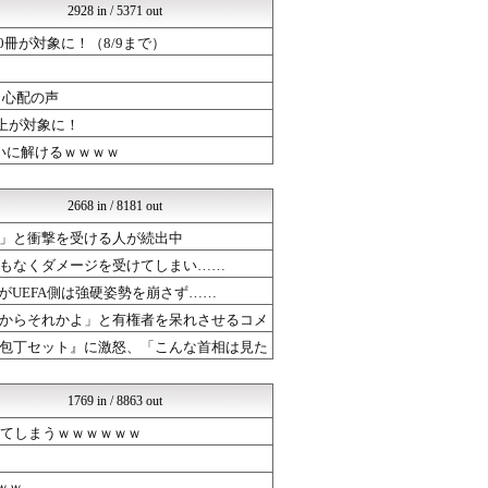
2928 in / 5371 out
【サッカー まとめ】サカラ...
育児板拾い読み
0冊が対象に！（8/9まで）
Zチャンネル＠VIP
ラビット速報
動画ライダー
ら心配の声
結婚・恋愛ニュースぷらす
以上が対象に！
坂道情報通～乃木坂46まと...
いに解けるｗｗｗｗ
不思議.net - 5ch...
いたしん！
mutyunのゲーム+αブ...
2668 in / 8181 out
まとめABC
日刊やきう速報
」と衝撃を受ける人が続出中
芸能人の気になる噂
もなくダメージを受けてしまい……
乃木通 乃木坂46櫻坂46...
たがUEFA側は強硬姿勢を崩さず……
ルフレch. - ファイア...
オレ的ゲーム速報＠刃
からそれかよ」と有権者を呆れさせるコメ
プロデューサーさんっ！SS...
包丁セット』に激怒、「こんな首相は見た
芸能人ニュース速報
ウマ娘うまぴょい速報
漫画まとめ速報
1769 in / 8863 out
日本第一！ニュース録
おいしいまとめ
れてしまうｗｗｗｗｗｗ
ラビット速報
バズッター速報
ｗｗ