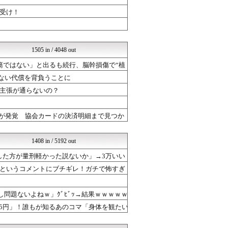
気になる芸能まとめ
登山ちゃんねる
受け！
常識的に考えた
│米国株ETFまとめ速報
ネラーボイス
ほんわかMkⅡ
1505 in / 4048 out
ミリシタまとめ雑談
瘍ではない」と出るも続行、脳幹損傷で“植
Ask Reddit まと...
韓国ニュース反応まとめ
かない代償を背負うことに
Hiroiro
主張が通らないの？
ニチカン！
やる夫まとめくす
けおけお速報
とが発覚 協会カードの決済明細まで見つか
ネトウヨにゅーす
乃木坂46まとめ 乃木りん...
はーとらいふ -出会い・子...
1408 in / 5192 out
ガジェット2ch
した方が量刑軽かった説ないか」→3万いい
はーとらいふ -出会い・子...
国難にあってもの申す！！
というコメントにブチギレ！ガチで怖すぎ
かぞくちゃんねる
もきゅ速(*´ω`*)人(...
問題ないよねｗ」ｸﾞﾋﾞｯ→結果ｗｗｗｗｗ
芸能人の気になる噂
はーとらいふ -出会い・子...
,405円」！誰もが知るあのコマ「身体を観たい
はーとらいふ -出会い・子...
ベイスターズNEWS