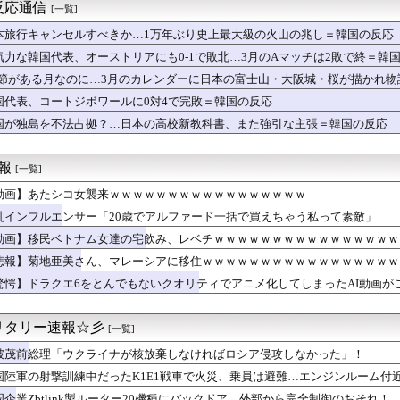
カー協会の性接待問題のとんでもない言い訳がこちら…」→「もはや...
反応通信
[一覧]
アイドルだった頃の今田美桜、レベチｗｗｗｗｗｗｗｗｗｗｗ
みれのダンス部さん、揺れに揺れてしまうｗｗｗｗｗｗ
本旅行キャンセルすべきか…1万年ぶり史上最大級の火山の兆し＝韓国の反応
ット集中コースで「食事が苦行になってます」と伝えた。「そういう...
気力な韓国代表、オーストリアにも0-1で敗北…3月のAマッチは2敗で終＝韓
佳さん、またしてもワイをシコらせにくる
.1節がある月なのに…3月のカレンダーに日本の富士山・大阪城・桜が描かれ
ブアームは太いのと細いのどっちが好み？
、GTA6のトレーラーをNetflixで先行公開wwwww...
国代表、コートジボワールに0対4で完敗＝韓国の反応
山翔吾1番センター！先発「森下暢仁vs平良拳太郎」【広島-De...
国が独島を不法占拠？…日本の高校新教科書、また強引な主張＝韓国の反応
おうか迷ってるから背中を刺してくれｗｗｗ
ムで一番嫌いなジャンル
ピオンズ】ピカチュウやイーブイ等「進化前ポケモン」の実戦投入は...
速報
[一覧]
】ロボット長官が登場！！YouTubeで「第四惑星の悪夢」を配...
動画】あたシコ女襲来ｗｗｗｗｗｗｗｗｗｗｗｗｗｗｗｗｗ
】【画像】ニジガク京まふドスケベ人魚の描き下ろし【虹ヶ咲】
兄ちゃんが一人暮らし！？」
乳インフルエンサー「20歳でアルファード一括で買えちゃう私って素敵」
オペ、劇場版『メイドインアビス』第一部の主題歌を担当！『アニソ...
動画】移民ベトナム女達の宅飲み、レベチｗｗｗｗｗｗｗｗｗｗｗｗｗｗｗｗ
 『韓国は光復した？独立した？』、『光が戻るという意味の独立で...
性、京大病院で脳腫瘍手術→“腫瘍の無い部位”を摘出 2度「腫瘍...
悲報】菊地亜美さん、マレーシアに移住ｗｗｗｗｗｗｗｗｗｗｗｗｗｗｗｗｗ
本は被害者面やめて、原爆落とされた状況を反省すべき」
驚愕】ドラクエ6をとんでもないクオリティでアニメ化してしまったAI動画が
しグラビア、大変なことになってるって...
を辞退して下さい」 大物選手に直談判「自分からやめてほしいと思...
本当に迷惑。お互いさまっていうけど独身者が恩恵を受けることはな...
リタリー速報☆彡
[一覧]
禁止に釈明が必要】 韓国のCPTPP加盟への課題を関西外大教授...
破茂前総理「ウクライナが核放棄しなければロシア侵攻しなかった」！
び降りしたらしいんやけど
かれVS献血。
国陸軍の射撃訓練中だったK1E1戦車で火災、乗員は避難…エンジンルーム付
S.895、鈴木誠也OPS.840、岡本和真OPS.74...
国企業Zbtlink製ルーター20機種にバックドア、外部から完全制御のおそれ！