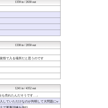
ジャンプまとめ速報
1359 in / 2630 out
ジャンプまとめ速報
育児板拾い読み
オレ的ゲーム速報＠刃
坂道情報通～乃木坂46まと...
海外のお前ら 海外の反応
はーとらいふ -出会い・子...
はーとらいふ -出会い・子...
軍事・ミリタリー速報☆彡
アナ速‐女子アナ画像速報
1338 in / 2050 out
覚悟で入る場所だと思うのです
1241 in / 4352 out
台も売れたんだそうです…」
入していただけなのが判明して大問題にw
土で軍事訓練を強行