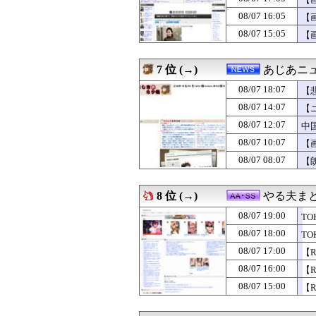
08/07 18:24
れいわ新選組、
08/07 18:21
物価高の日本で長
08/07 16:05
【
08/07 18:20
【朗報】森山みな
08/07 15:05
【
08/07 18:20
巨乳インフルエ
08/07 18:19
【動画】顔30お
08/07 18:18
【衝撃】プチプチ
7 位 (→)
あじあニ
08/07 18:18
カツオの刺身と
08/07 18:15
08/07 18:07
任天堂 熊本地震
【
08/07 18:15
韓国サッカー協
08/07 14:07
【
08/07 18:12
【衝撃】大阪府
08/07 12:07
中
08/07 18:12
【緊急】俺の友
08/07 18:11
【悲報】仙台育英
08/07 10:07
【
08/07 18:10
【画像】しゃぶり
08/07 08:07
【
08/07 18:10
【ウマ娘】じめ
08/07 18:10
【悲報】今度はシ
08/07 18:09
【警視庁】「月に
8 位 (→)
やる夫ま
08/07 18:09
韓国人「韓国人
08/07 19:00
08/07 18:09
日本政府が永住
T
08/07 18:09
化石賞だの御高説
08/07 18:00
T
08/07 18:08
【！】左派「広島
08/07 17:00
【
08/07 18:07
【悲報】円安容認
08/07 18:07
【朗報】DAZNさ
08/07 16:00
【
08/07 18:06
ライヒスアドラ
08/07 15:00
【
08/07 18:06
兄夫婦の第一子に
08/07 18:05
「最初にステー