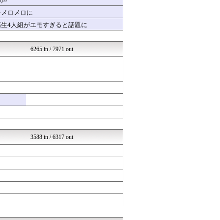
の声
オレ的ゲーム速報＠刃
をメロメロに
かぞくちゃんねる
高生4人組がエモすぎると話題に
ポケチャン攻略まとめ速報｜...
ミリシタまとめ雑談
ああ言えばForYou
6265 in / 7971 out
登山ちゃんねる
1000mg
ほんわかMkⅡ
かんにゅー -韓国の反応-
乃木通 乃木坂46櫻坂46...
ラブライブ！まとめブログ ...
ゆるゲーマー遅報
なんまめ
SSまにあっくす！
阪神タイガースちゃんねる
3588 in / 6317 out
やる夫まとめくす
乃木坂46まとめ 乃木りん...
競馬まとめのまとめ
国難にあってもの申す！！
軍事・ミリタリー速報☆彡
ねこのあまやどり
うま速｜競馬5chまとめ速...
異世界転生まとめ速報
クロード-韓国の反応まとめ
(*ﾟ∀ﾟ)ゞカガクニュー...