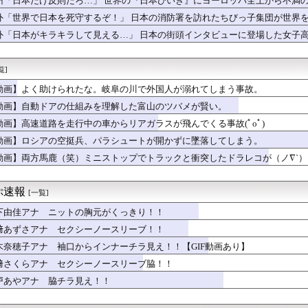
州「日本だけ反則だろ…」 世界の『日本びいき』にヨーロッパ全土から不満
藤慎二被告、 不同意性交で懲役7年求刑→X民「口封じに◯◯した...
外「世界で日本を死守するぞ！」 日本の消防署を訪れたちびっ子集団が世界
んな仕事に就くの？結局何で食っていくかわからないんだけど...
ピオンズ】ゲッコウガ対策やスコヴィランの評価は？対戦環境を語る...
外「日本がキラキラして見える…」 日本の街頭インタビューに登場した女子
 UP SHOP「オペラセリア」コラボ情報 第2弾公開⚔
ってなんであんな臭いの？
覧]
のオススメ
けられたな。岐阜の川で外国人が溺れてしまう事故。
動画】よく助けられたな。岐阜の川で外国人が溺れてしまう事故。
ック背負った母子がいた 幼稚園児の男の子に若いお母さんが相づち...
動画】自動ドアの仕組みを理解した富山のツバメが賢い。
庫は日本が作ったから絶対に売れないと思ったのに、既に200台も...
下半身』大変なことになってるって...ガチで規格外すぎるwww...
動画】高速道路を走行中の車からリアガラスが飛んでくる事故(ﾟoﾟ)
【画像】愛「QU4RTZのクォーツ時計！ｗ」【虹ヶ咲】
動画】ロシアの空挺兵、パラシュートが開かずに墜落してしまう。
ド3選「ドリームキャスト」「セガサターン」
動画】両方馬鹿（笑）ミニストップでトラックと衝突したドラレコが（ノ∇`）
出リュゥｳ‼️」
ぇり、輪っかをなくすの巻。
ーランで阪神先制wwwwwwwwww
ぷ速報
[一覧]
求めて～ 二部 第１１７話
の浴衣2026、ガチで一線を越えるwwwwwww
下由佳アナ ニットの胸元がくっきり！！
賢い買い方」←これ
﨑あずさアナ セクシーノースリーブ！！
ルドメディアの被災者、遺族への取材に怒り「極めて強い不満、苦情...
ウクライナが核放棄しなければロシア侵攻しなかった」！
木奈穂子アナ 袖口からインナーチラ見え！！【GIF動画あり】
くらい
﨑さくらアナ セクシーノースリーブ脇！！
るライヒスアドラー 古馬混合3勝クラスで問われる世代の真価
戸あやアナ 脇チラ見え！！
バーロード」って凄くね？
なのに負けるなんて…」大谷翔平がカブス戦で2本塁打を放つも、ド...
leのエンジニア「AIで仕事がつまらなくなった」