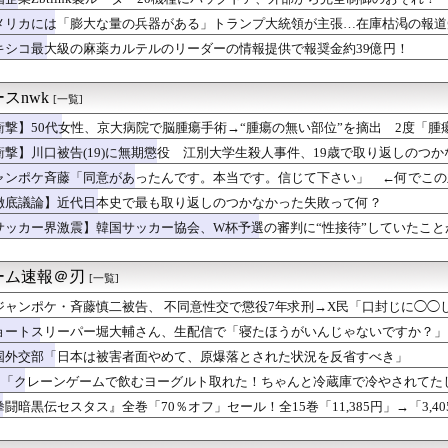
野尾成美キャプテンが可愛い件
預けて入山するルールにできないでしょうか？山はそれほどの覚悟で...
メリカには「膨大な量の兵器がある」トランプ大統領が主張…在庫枯渇の報道
・コバルト精鉱の輸出禁止 国内加工促進へ
キシコ最大級の麻薬カルテルのリーダーの情報提供で報奨金約39億円！
パン1個で我慢するよ」〈年金月17万円・74歳男性〉物価高で変...
0円ｗｗｗｗｗｗ
50％ポイント還元とか！】リアル、テコンダー朴、Harlem...
スnwk
[一覧]
つ大阪ですやん🐙
衝撃】50代女性、京大病院で脳腫瘍手術→“腫瘍の無い部位”を摘出 2度「腫
ゲームだと思ってる。そのうえで誰にも勧めない」満点なのに人を選...
状態”に
けられず申し訳ない」交代出場したソン・フンミン、南アフリカ戦敗...
衝撃】川口被告(19)に無期懲役 江別大学生殺人事件、19歳で取り返しのつ
いる…絶対いる…でも振り返っちゃいけないヤツだ…』
ャンポケ斉藤「同意があったんです。本当です。信じて下さい」 ←何でこの
59年やった店の最終日、深夜0時から行列」
求めて～ 二部 第１１６話
徹底議論】近代日本史で最も取り返しのつかなかった失敗って何？
 レイダース』スモーカーは本体が弱いからぎりぎり許せ… やっぱ...
サッカー界激震】韓国サッカー協会、W杯予選の審判に“性接待”していたこ
経験の娘婿を重役にして収賄で起訴された
乃さん、その格好は夜の店じゃん・・・
ぞ」のお菓子が余ってた
ーム速報＠刃
[一覧]
高いなあAndroidに変えるか・・・おっこれええやん！」→...
ジャンポケ・斉藤慎二被告、 不同意性交で懲役7年求刑→X民「口封じに◯◯
ペースが嫌いだけど人に言えない。感染気になるけどあったら絶対遊...
を超えて共感されまくる
しがらないEVを「売れたこと」にして補助金を騙し取る事案が横行...
ョートスリーパー堀大輔さん、生配信で「寝たほうがいんじゃないですか？」
るんだけど、夜に子どもが急に体調悪くなったら対応するのは絶対私...
と話題に・・・
国外交部「日本は被害者面やめて、原爆落とされた状況を反省すべき」
進中の桃月なしこ、水着グラビアがパーフェクトボディすぎるwww...
民「クレーンゲームで飲むヨーグルト取れた！ちゃんと冷蔵庫で冷やされてたし
ニットの胸元がくっきり！！
ｗ
務で待ちのお客さんの電話に出ようとしたところチームリーダーから...
拳闘暗黒伝セスタス』全巻「70％オフ」セール！全15巻「11,385円」→「3
優で観たかった作品(登場人物) Part２【アニメ】
」の元ネタ！古代ローマの奴隷拳闘士の傑作格闘漫画
、ビド・若松が登録抹消、馬場が1軍登録【予告先発】（DB-C）...