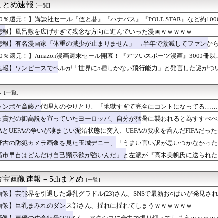
まとめ速報
[一覧]
ン主将ロドリさん…なんとバルセロナへ移籍ｗｗｗｗｗｗｗｗ
街の祭に行こうと思うんやが
50％還元！】講談社セール『伍と碁』『ハナバス』『POLE STAR』など約100
暑熱対策で第2試合は13:30プレイボールや！」
悲報】風呂敷を広げすぎて残念な方向に進んでいった漫画ｗｗｗｗｗ
別大学生殺人事件、主犯格の川口被告(19)に無期懲役の判決
戦スタート】年間タイトル獲得へ「やるべきことを全てやる！」
悲報】有名漫画家「体重の減少が止まりません」 →半年で激減してファンか
立死」急増 お前らは大丈夫？
50％還元！】Amazon漫画週末セール開幕！『アツいスポーツ漫画』3000冊
 VMAJ 2026｣に出演決定！！！【乃木坂46】
速報】ワンピースでペルが「世界に5種しかない飛行能力」と発言した謎がつ
ニーガール姿、意外とクるｗｗｗｗｗｗｗｗｗｗ (※画像あり)
S、レベチｗｗｗｗｗｗ
2『カラドリウス2』、発売決定！
.
[一覧]
、ブチギレる
、片山大樹コーチが体調不良でベンチ外、2軍からコーチ合流 接触...
ャンポケ斎藤と代理人のやりとり、「地獄すぎて完全にコントになってる……
ブラジャーの位置を間違えてしまう
石賞だの御高説を宣っていたヨーロッパ、自分が猛暑に襲われると為すすべべ
スゲエ『ふくらみ』、大変なことになってるって...
ホモがバリバリ現役なのにそれの上位互換みたいなの出してくるとはね
IFAとUEFAの争いが凄まじい泥沼状態に突入、UEFAの要求を呑んだFIFAだっ
ー堀大輔さん、生配信で「寝たほうがいんじゃないですか？」という...
野古の防犯カメラ画像を見た玉城デニー、「うまい言い訳が思いつかなかった
0プロエアコン騒動【ぷちかれシリーズ】
トを……
高市早苗はどんだけ自己顕示欲が強いんだ」と左派が『高木美帆氏に送られた
ルバム1位 オリコン週間音楽ランキング2冠
とがない」と言い張るも……
フサパンはどんな性能になるかな？
ブレム新作、エッチキャラ登場で始まる
宝画像速報－5chまとめ
[一覧]
、世界に売るものがなさすぎて史上初めて韓国台湾に輸出額抜かされ
の肉よりひき肉の方がうまくね？
画像】芸能界を引退した爆乳グラドル(23)さん、SNSで最新お○ぱいが発見さ
地下シェルター」整備を正式表明（※画像あり）
画像】巨乳まみれのダンス部さん、揺れに揺れてしまうｗｗｗｗｗｗ
だけど男どもに一言言いたいことがあるｗｗｗｗｗｗｗｗｗwwww
画像】声優の佐倉綾音(32)さん、アタシコに全力で振り切ってしまうｗｗｗｗ