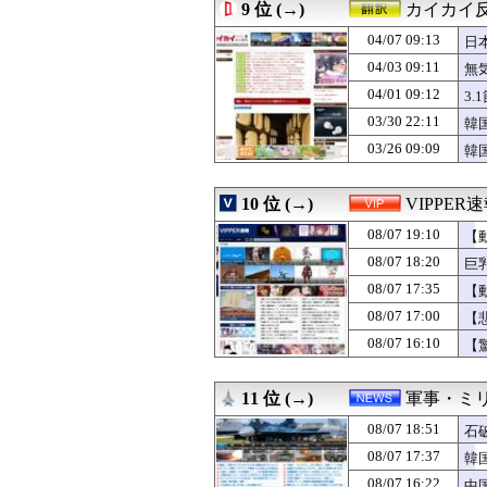
08/07 18:05
韓国人「韓国サッ
9 位 (→)
カイカイ
08/07 18:05
【動画】御当地
04/07 09:13
08/07 18:05
【画像】巨乳ま
日
08/07 18:03
40万円のダイエ
04/03 09:11
無
08/07 18:03
【悲報】影山優
04/01 09:12
3
08/07 18:02
【ガンダム】サ
08/07 18:02
【！？】ロックスター
03/30 22:11
韓
08/07 18:01
【カープ実況】秋
03/26 09:09
韓
08/07 18:01
このパソコン買
08/07 18:00
おまえらがゲー
08/07 18:00
【ポケモンチャン
10 位 (→)
VIPPER
08/07 18:00
【ウルトラセブン
08/07 19:10
【
08/07 18:00
【ラブライブ！
08/07 18:00
小町「え！？お
08/07 18:20
巨
08/07 18:00
【ホロEN】カリ
08/07 17:35
【
08/07 18:00
#韓国質問サイト
08/07 18:00
08/07 17:00
【衝撃】50代女
【
08/07 18:00
中国外交部「日
08/07 16:10
【
08/07 18:00
小坂菜緒のワキ出
08/07 18:00
柱谷哲二氏「代表
08/07 18:00
独身男性「育休は
11 位 (→)
軍事・ミ
08/07 18:00
【日本水産物輸入
08/07 18:51
石
08/07 18:00
会社の後輩が飛
08/07 18:00
【モバマス】ぷち
08/07 17:37
韓
08/07 18:00
【悲報】村上宗隆 OP
08/07 16:22
中