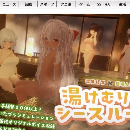
ニュース
芸能
スポーツ
アニ漫
ゲーム
SS・AA
生活