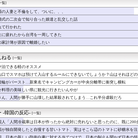
談社セール『伍と碁』『ハナバス』『POLE STAR』など約...
一覧]
を広げすぎて残念な方向に進んでいった漫画ｗｗｗｗｗ
場の人妻と不倫をして、ついに、、、
ムシの終の住処になってる
ームで飲むヨーグルト取れた！ちゃんと冷蔵庫で冷やされてたし問題...
婚式の二次会で知り合った娘達と乱交した話
enda 20周年を飾る｢26AW LOOKモデル｣に就任...
れて行かれた
日本のオンラインショップで43億円分キャンセルした女に海外びっ...
生に疲れたから台湾を一周してきた
力のない女性
て綺麗でスタイル抜群で優しい、仏様のような女性がいた。ずっと憧...
の家計簿が原因で離婚したい
練中だったK1E1戦車で火災、乗員は避難…エンジンルーム付近か...
なみアナの見返りお乳がスゴすぎる
んねる
[一覧]
中泊できる軽のオススメ
山口でスマホは預けて入山するルールにできないでしょうか？山はそれほどの
後輪がバースト…新東名でキャンピングカーが中央分離帯に衝突し横転
介料理の美味しい県に観光に行きたいんやが
さん、人間が勝手に山壊した結果殺されてしまう…これ半分虐殺だろ
 -韓国の反応-
[一覧]
国人「人間冷蔵庫は日本が作ったから絶対に売れないと思ったのに、既に200
国が独自開発したと自慢する甘いトマト、実はそこら辺のトマトに砂糖水を注
国、日本の新しい防衛白書に対する当てつけで、日本の制止も聞かず日本の領