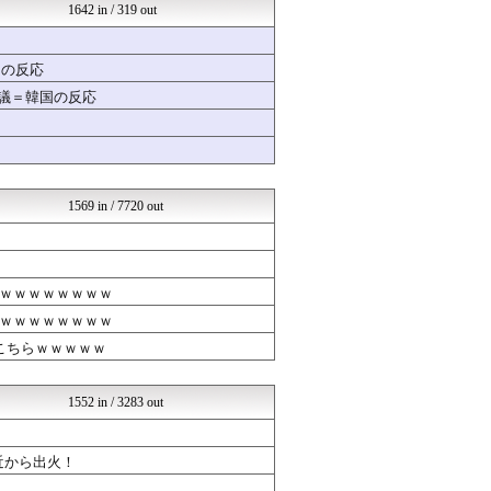
海外トークログ
1642 in / 319 out
不思議.net - 5ch...
女子アナお宝画像速報－5c...
修羅の華-家庭・生活まとめ
国の反応
いたしん！
物議＝韓国の反応
GUNDAM.LOG｜ガン...
mutyunのゲーム+αブ...
広島東洋カープまとめブログ...
汎用型自作PCまとめ
ゆるゲーマー遅報
ポケチャン攻略まとめ速報｜...
1569 in / 7720 out
ヒーローNEWS
ラブライブ！まとめブログ ...
えすえすゲー速報
VTuberNews
ｗｗｗｗｗｗｗｗ
日本と韓国は敵か？味方か？...
哲学ニュースnwk
ｗｗｗｗｗｗｗｗ
オレ的ゲーム速報＠刃
こちらｗｗｗｗｗ
乃木通 乃木坂46櫻坂46...
footballnet【サ...
くまニュース
1552 in / 3283 out
かたすみ速報
なんまめ
SSまにあっくす！
近から出火！
阪神タイガースちゃんねる