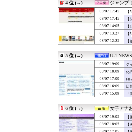
4 位 (→)
ジャンプ
08/07 18:45
【速報】スペイ
08/07 18:45
今日近所の商店
08/07 17:45
【
08/07 18:44
【悲報】高野連「
08/07 17:45
【
08/07 18:42
【速報】北海道江
08/07 14:05
08/07 18:41
【小椋藍の後半
【
08/07 18:40
【孤独死】「孤
08/07 13:27
【
08/07 18:40
10/29の｢MTV
08/07 12:25
【
08/07 18:35
【驚愕】森泉のバ
08/07 18:32
【動画】令和のJ
08/07 18:32
PS5/Switch
5 位 (→)
U-1 NEWS
08/07 18:31
Amazon配達員
08/07 18:31
阪神 小谷野栄一
08/07 19:09
ジ
08/07 18:30
後藤真希さん、
08/07 18:09
化
08/07 18:30
菅井友香ちゃんの
08/07 17:09
08/07 18:30
【FEH】闘技
F
08/07 18:30
ショートスリーパ
08/07 16:09
辺
08/07 18:30
【デレマス】81
ン
08/07 15:09
「
08/07 18:30
NEWS、合算ア
こ
08/07 18:30
【ウマ娘】水着
08/07 18:29
ファイアーエム
6 位 (→)
女子アナお
08/07 18:29
経済大国の日本
08/07 18:27
ぶっちゃけ普通
08/07 19:05
【
08/07 18:26
東京駅近くに「
08/07 18:05
【
08/07 18:25
【驚愕】風俗嬢
08/07 17:05
【