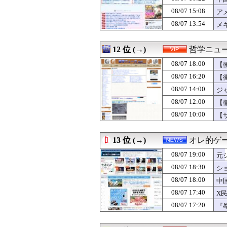
08/07 18:00
【アイドル】倉
08/07 15:08
08/07 18:00
登山口でスマホは
ア
08/07 18:00
コンゴ民主、銅
08/07 13:54
メ
08/07 18:00
【生活】「今晩は
08/07 18:00
米、10kg5,00
08/07 18:00
【Kindle漫画
12 位 (→)
哲学ニュー
08/07 18:00
【ミリシタ】ごっ
08/07 18:00
【
08/07 18:00
海外「史上最高の
物
08/07 18:00
韓国人「多くを助
08/07 16:20
【
08/07 18:00
ワンコ『後ろに
08/07 14:00
ジ
08/07 18:00
【朗報】韓国人「
08/07 12:00
08/07 18:00
TOKIO～光を
【
08/07 18:00
『スプラトゥーン
08/07 10:00
【
08/07 18:00
文在寅、航空未
る
08/07 17:58
【速報】田村保
08/07 17:57
「ご自由にどう
13 位 (→)
オレ的ゲ
08/07 17:57
ワイ「iPhone
08/07 19:00
元
08/07 17:57
小児科のキッズス
ね
08/07 17:55
中国にて、誰も欲
08/07 18:30
シ
08/07 17:50
旦那が毎日晩酌す
る
08/07 18:00
中
08/07 17:47
【巨乳画像】大躍
08/07 17:40
X
08/07 17:47
畑下由佳アナ 
ｗ
08/07 17:47
コールセンター勤
08/07 17:20
『
08/07 17:47
【映画】プロの声
わ
08/07 17:45
【公示】DeNA