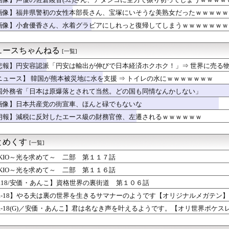
公式グッズ半額セールｗｗｗｗ
打の列ができたセールに世界が騒然！←「我が国でもやってくれ！」...
画像】福井県警初の女性本部長さん、宝塚にいそうな美熟女だったｗｗｗｗｗ
みアナの見返りお乳のgifが作成される
画像】小倉優香さん、水着グラビアにしれっと復帰してしまうｗｗｗｗｗｗｗ
ンサー「20歳でアルファード一括で買えちゃう私って素敵」
○ぱい100のグラドル、あたシコってしまうｗｗｗ
で有名な川上産業、社名を「プチプチ株式会社」に変更されるｗｗｗ...
ュースちゃんねる
[一覧]
かいう世界で一番美味い刺身
を受け被災者の製品修理は無償対応（災害救助法適用地域） 義援金...
悲報】円安容認派「円安は輸出が伸びで日本経済ホクホク！」⇒ 世界に売る
会、ガチでW杯予選での審判への性接待がバレ大炎上大騒ぎにwww
ニュース】 韓国が熊本被災地に水を支援 ⇒ トイレの水にｗｗｗｗｗｗｗ
警、ミナミの“ベトナムビル”を家宅捜索した結果・・・・・・
国外務省「日本は原爆落とされて当然。どの国も同情なんかしない」
人の離婚が決定したんだがちょっと困ってることがある
のマネージャー、首をひねっただけでなぜかウインクしたことにされ...
画像】日本共産党の街宣車、ほんと碌でもないな
つきたくなるようなピチピチ太もも女子さんｗｗｗwｗｗｗｗｗｗｗ...
朗報】減税に反対したエース級の財務官僚、左遷されるｗｗｗｗｗｗ
じめ対策するシオン
ャインマスカット約400房が果樹園から盗まれる 参議院議員「日...
1、2回やっている」満員電車内で女性の服に体液をかけた学習塾経...
とめくす
[一覧]
の日本への好感度が最高記録を達成した理由」
権要件を厳格化した狙い（海外の反応）
OKIO～光を求めて～ 二部 第１１７話
を宣っていたヨーロッパ、自分が猛暑に襲われると為すすべべもなく...
OKIO～光を求めて～ 二部 第１１６話
平和式典で女子児童を警察が取り押さえて無理矢理、排除しました！...
R18/安価・あんこ】資格世界の裏街道 第１０６話
派「円安は輸出が伸びで日本経済ホクホク！」⇒ 世界に売る物が無...
ん、サッカーW杯で加入者数5倍に 視聴者数は6700万人 総...
R-18】やる夫は裏の世界を生きるサマナーのようです【オリジナルメガテン
ーが自己条件の3勝クラスの佐渡ステークスに出走！
R-18(G)／安価・あんこ】君は名なき声を叶えるようです。【オリ世界ポケス
あわじ結びの金封に一万円を包んで渡した。すると兄嫁から「もう二...
タスを10ポイント割り振ってください」天才ワイ「ったく…ｗ」