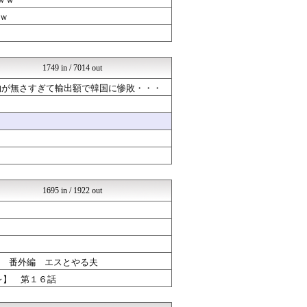
もえるあじあ(･∀･)
海外さんいらっしゃい 海外...
ｗ
アナ速‐女子アナ画像速報
VIPPER速報
じわ速 芸能ニュースまとめ
NEWSぽけまとめーる
1749 in / 7014 out
りぷらい速報
育児板拾い読み
物が無さすぎて輸出額で韓国に惨敗・・・
まとめCUP
NEWSまとめもりー｜2c...
浮気ちゃんねる
mashlife通信
なんJミュージアム
ウマツイちゃんねる
おーるじゃんる
コノユビニュース｜みんなの...
1695 in / 1922 out
ハウメニージャパン！
世界はグーチョキパー
U-1 NEWS.
政経ワロスまとめニュース♪
あじあニュースちゃんねる
【サッカー まとめ】サカラ...
】 番外編 エスとやる夫
競馬まとめのまとめ
レ】 第１６話
修羅場ライフ速報
げぇ速