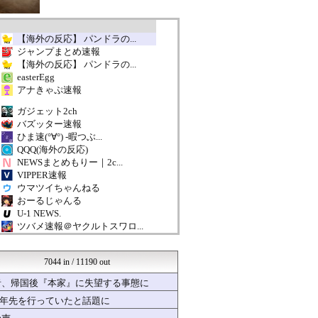
【海外の反応】 パンドラの...
ジャンプまとめ速報
【海外の反応】 パンドラの...
easterEgg
アナきゃぷ速報
ガジェット2ch
バズッター速報
ひま速(°∀°) -暇つぶ...
QQQ(海外の反応)
NEWSまとめもりー｜2c...
VIPPER速報
ウマツイちゃんねる
おーるじゃんる
U-1 NEWS.
ツバメ速報＠ヤクルトスワロ...
女子アナお宝画像速報－5c...
ラビット速報
7044 in / 11190 out
いたしん！
mutyunのゲーム+αブ...
者、帰国後『本家』に失望する事態に
ネラーボイス
十年先を行っていたと話題に
歴史的速報
すまいる(^-^)ぶろぐ