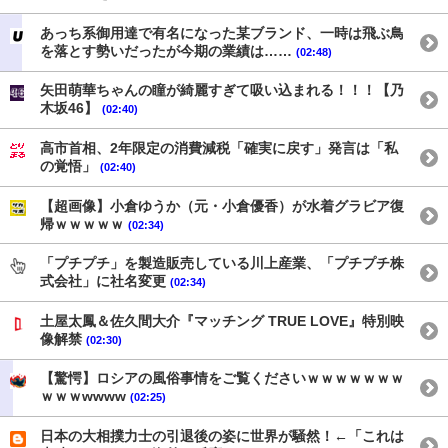
あっち系御用達で有名になった某ブランド、一時は飛ぶ鳥
を落とす勢いだったが今期の業績は……
(02:48)
矢田萌華ちゃんの瞳が綺麗すぎて吸い込まれる！！！【乃
木坂46】
(02:40)
高市首相、2年限定の消費減税「確実に戻す」発言は「私
の覚悟」
(02:40)
【超画像】小倉ゆうか（元・小倉優香）が水着グラビア復
帰ｗｗｗｗｗ
(02:34)
「プチプチ」を製造販売している川上産業、「プチプチ株
式会社」に社名変更
(02:34)
土屋太鳳＆佐久間大介『マッチング TRUE LOVE』特別映
像解禁
(02:30)
【驚愕】ロシアの風俗事情をご覧くださいｗｗｗｗｗｗｗ
ｗｗｗwwww
(02:25)
日本の大相撲力士の引退後の姿に世界が騒然！←「これは