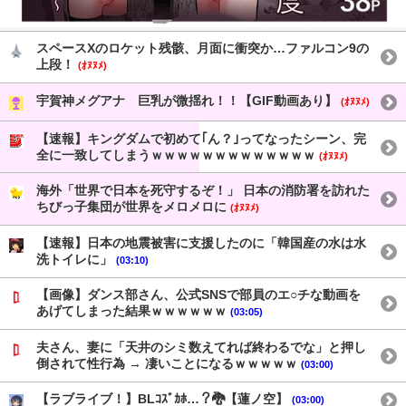
スペースXのロケット残骸、月面に衝突か…ファルコン9の
上段！
(ｵﾇﾇﾒ)
宇賀神メグアナ 巨乳が微揺れ！！【GIF動画あり】
(ｵﾇﾇﾒ)
【速報】キングダムで初めて｢ん？｣ってなったシーン、完
全に一致してしまうｗｗｗｗｗｗｗｗｗｗｗｗｗ
(ｵﾇﾇﾒ)
海外「世界で日本を死守するぞ！」 日本の消防署を訪れた
ちびっ子集団が世界をメロメロに
(ｵﾇﾇﾒ)
【速報】日本の地震被害に支援したのに「韓国産の水は水
洗トイレに」
(03:10)
【画像】ダンス部さん、公式SNSで部員のエ○チな動画を
あげてしまった結果ｗｗｗｗｗｗ
(03:05)
夫さん、妻に「天井のシミ数えてれば終わるでな」と押し
倒されて性行為 → 凄いことになるｗｗｗｗｗ
(03:00)
【ラブライブ！】BLｺｽﾞｶﾎ…？🐉【蓮ノ空】
(03:00)