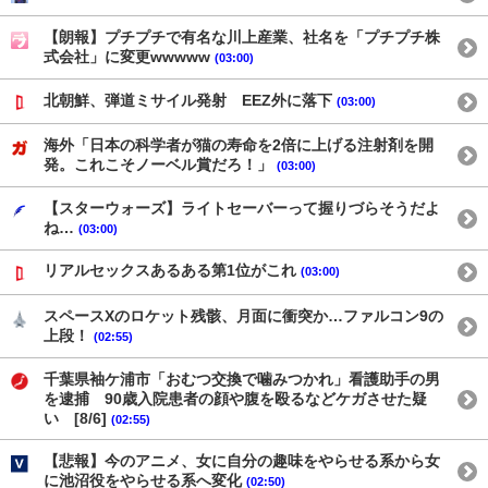
【朗報】プチプチで有名な川上産業、社名を「プチプチ株
式会社」に変更wwwww
(03:00)
北朝鮮、弾道ミサイル発射 EEZ外に落下
(03:00)
海外「日本の科学者が猫の寿命を2倍に上げる注射剤を開
発。これこそノーベル賞だろ！」
(03:00)
【スターウォーズ】ライトセーバーって握りづらそうだよ
ね…
(03:00)
リアルセックスあるある第1位がこれ
(03:00)
スペースXのロケット残骸、月面に衝突か…ファルコン9の
上段！
(02:55)
千葉県袖ケ浦市「おむつ交換で噛みつかれ」看護助手の男
を逮捕 90歳入院患者の顔や腹を殴るなどケガさせた疑
い [8/6]
(02:55)
【悲報】今のアニメ、女に自分の趣味をやらせる系から女
に池沼役をやらせる系へ変化
(02:50)