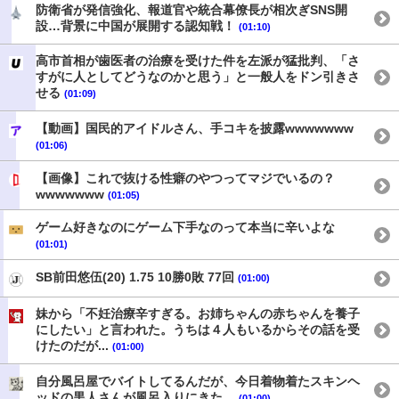
防衛省が発信強化、報道官や統合幕僚長が相次ぎSNS開
設…背景に中国が展開する認知戦！
(01:10)
高市首相が歯医者の治療を受けた件を左派が猛批判、「さ
すがに人としてどうなのかと思う」と一般人をドン引きさ
せる
(01:09)
【動画】国民的アイドルさん、手コキを披露wwwwwww
(01:06)
【画像】これで抜ける性癖のやつってマジでいるの？
wwwwwww
(01:05)
ゲーム好きなのにゲーム下手なのって本当に辛いよな
(01:01)
SB前田悠伍(20) 1.75 10勝0敗 77回
(01:00)
妹から「不妊治療辛すぎる。お姉ちゃんの赤ちゃんを養子
にしたい」と言われた。うちは４人もいるからその話を受
けたのだが...
(01:00)
自分風呂屋でバイトしてるんだが、今日着物着たスキンヘ
ッドの黒人さんが風呂入りにきた。
(01:00)