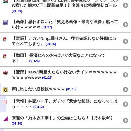
【J2第1節 山形×栃木C】山形は百年構想リーグでシーズン
W喫した栃木C下し開幕白星！川名連介は移籍後初ゴール
(01:30)
【画像】思わず吹いた「笑える画像・最高な画像」貼って
いけｗｗｗｗｗ
(01:27)
【群馬】デカいNinja乗りさん、後方確認しない軽四に当
てられてしまう。
(01:26)
【動画】 長濱ねるのお●ぱいが大変なことになって
る！！！
(01:26)
【驚愕】sexの時超えたらいけないラインｗｗｗｗｗｗｗ
ｗｗｗｗwwww
(01:25)
声に出したい必殺技ｗｗｗｗ
(01:15)
【悲報】林家パー子、ガチで『悲惨な状態』になってしま
う・・・・
(01:12)
来週の「乃木坂工事中」の企画はこちら！【乃木坂46】
(01:10)