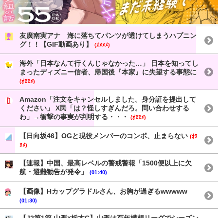
友廣南実アナ 海に落ちてパンツが透けてしまうハプニン
グ！！【GIF動画あり】
(ｵﾇﾇﾒ)
海外「日本なんて行くんじゃなかった…」 日本を知ってし
まったディズニー信者、帰国後『本家』に失望する事態に
(ｵﾇﾇﾒ)
Amazon「注文をキャンセルしました。身分証を提出して
ください」 X民「は？怪しすぎんだろ。問い合わせする
わ」→衝撃の事実が判明する・・・
(ｵﾇﾇﾒ)
【日向坂46】OGと現役メンバーのコンボ、止まらない
(ｵﾇ
ﾇﾒ)
【速報】中国、最高レベルの警戒警報「1500便以上に欠
航・避難勧告が発令」
(01:40)
【画像】Hカップグラドルさん、お胸が過ぎるwwwww
(01:30)