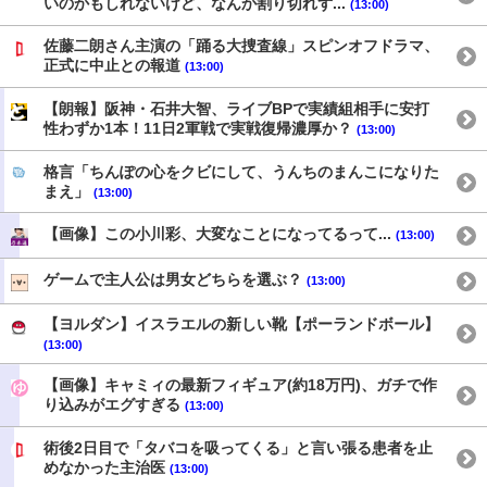
いのかもしれないけど、なんか割り切れず...
(13:00)
佐藤二朗さん主演の「踊る大捜査線」スピンオフドラマ、
正式に中止との報道
(13:00)
【朗報】阪神・石井大智、ライブBPで実績組相手に安打
性わずか1本！11日2軍戦で実戦復帰濃厚か？
(13:00)
格言「ちんぽの心をクビにして、うんちのまんこになりた
まえ」
(13:00)
【画像】この小川彩、大変なことになってるって...
(13:00)
ゲームで主人公は男女どちらを選ぶ？
(13:00)
【ヨルダン】イスラエルの新しい靴【ポーランドボール】
(13:00)
【画像】キャミィの最新フィギュア(約18万円)、ガチで作
り込みがエグすぎる
(13:00)
術後2日目で「タバコを吸ってくる」と言い張る患者を止
めなかった主治医
(13:00)