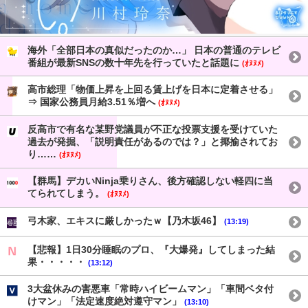
海外「全部日本の真似だったのか…」 日本の普通のテレビ
番組が最新SNSの数十年先を行っていたと話題に
(ｵﾇﾇﾒ)
高市総理「物価上昇を上回る賃上げを日本に定着させる」
⇒ 国家公務員月給3.51％増へ
(ｵﾇﾇﾒ)
反高市で有名な某野党議員が不正な投票支援を受けていた
過去が発掘、「説明責任があるのでは？」と揶揄されてお
り……
(ｵﾇﾇﾒ)
【群馬】デカいNinja乗りさん、後方確認しない軽四に当
てられてしまう。
(ｵﾇﾇﾒ)
弓木家、エキスに厳しかったｗ【乃木坂46】
(13:19)
【悲報】1日30分睡眠のプロ、『大爆発』してしまった結
果・・・・・
(13:12)
3大盆休みの害悪車「常時ハイビームマン」「車間ベタ付
けマン」「法定速度絶対遵守マン」
(13:10)