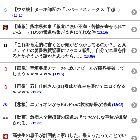
【ウマ娘】ターボ師匠の「レパードステークス”予想"」
(13:10)
【速報】熊本県知事「報道に強い不満・苦情が寄せられて
いる」→TBSの報道特集がまさにそれな件
(13:10)
「これを肯定的に書くとか頭がどうかしてるのか？」と某
メディアの焚書称賛記事にツッコミ殺到、自分で本屋を作
るとかそういう話かと思ったら……
(13:09)
【画像】宇垣美里アナ、お○ぱいアピールが限界突破して
しまうｗｗｗｗｗｗ
(13:05)
【画像】石川佳純さん(31)身体が丸みを帯びてエロくなる
ｗｗｗｗ
(13:02)
【悲報】エディオンからPS5Proの検索結果が消滅
(13:02)
【動画】急病人？横須賀の国道16号でおかしな事故が撮影
される。
(13:00)
高校生の息子が計画的に家出した。巣立ったってことでい