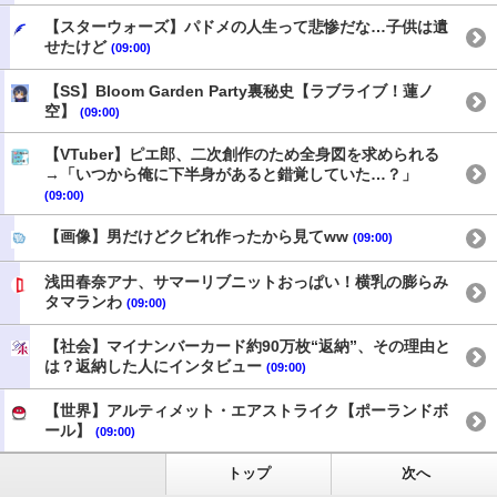
【スターウォーズ】パドメの人生って悲惨だな…子供は遺
せたけど
(09:00)
【SS】Bloom Garden Party裏秘史【ラブライブ！蓮ノ
空】
(09:00)
【VTuber】ピエ郎、二次創作のため全身図を求められる
→「いつから俺に下半身があると錯覚していた…？」
(09:00)
【画像】男だけどクビれ作ったから見てww
(09:00)
浅田春奈アナ、サマーリブニットおっぱい！横乳の膨らみ
タマランわ
(09:00)
【社会】マイナンバーカード約90万枚“返納”、その理由と
は？返納した人にインタビュー
(09:00)
【世界】アルティメット・エアストライク【ポーランドボ
ール】
(09:00)
トップ
次へ