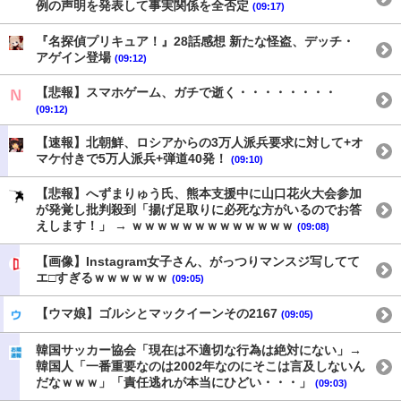
例の声明を発表して事実関係を全否定
(09:17)
『名探偵プリキュア！』28話感想 新たな怪盗、デッチ・
アゲイン登場
(09:12)
【悲報】スマホゲーム、ガチで逝く・・・・・・・・
(09:12)
【速報】北朝鮮、ロシアからの3万人派兵要求に対して+オ
マケ付きで5万人派兵+弾道40発！
(09:10)
【悲報】へずまりゅう氏、熊本支援中に山口花火大会参加
が発覚し批判殺到「揚げ足取りに必死な方がいるのでお答
えします！」 → ｗｗｗｗｗｗｗｗｗｗｗｗｗ
(09:08)
【画像】Instagram女子さん、がっつりマンスジ写してて
エ□すぎるｗｗｗｗｗｗ
(09:05)
【ウマ娘】ゴルシとマックイーンその2167
(09:05)
韓国サッカー協会「現在は不適切な行為は絶対にない」→
韓国人「一番重要なのは2002年なのにそこは言及しないん
だなｗｗｗ」「責任逃れが本当にひどい・・・」
(09:03)