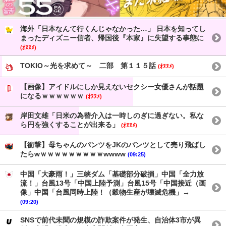
海外「日本なんて行くんじゃなかった…」 日本を知ってし
まったディズニー信者、帰国後『本家』に失望する事態に
(ｵﾇﾇﾒ)
TOKIO～光を求めて～ 二部 第１１５話
(ｵﾇﾇﾒ)
【画像】アイドルにしか見えないセクシー女優さんが話題
になるｗｗｗｗｗｗ
(ｵﾇﾇﾒ)
岸田文雄「日米の為替介入は一時しのぎに過ぎない。私な
ら円を強くすることが出来る」
(ｵﾇﾇﾒ)
【衝撃】母ちゃんのパンツをJKのパンツとして売り飛ばし
たらwｗｗｗｗｗｗｗｗｗwwww
(09:25)
中国「大豪雨！」三峡ダム「基礎部分破損」中国「全力放
流！」台風13号「中国上陸予測」台風15号「中国接近（画
像」中国「台風同時上陸！（穀物生産が壊滅危機」→
(09:20)
SNSで前代未聞の規模の詐欺案件が発生、自治体3市が異