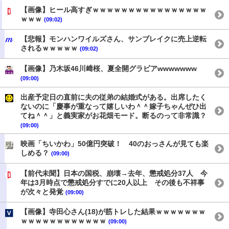
【画像】ヒール高すぎｗｗｗｗｗｗｗｗｗｗｗｗｗｗｗｗ
ｗｗｗ
(09:02)
【悲報】モンハンワイルズさん、サンブレイクに売上逆転
されるｗｗｗｗｗ
(09:02)
【画像】乃木坂46川﨑桜、夏全開グラビアwwwwwww
(09:00)
出産予定日の直前に夫の従弟の結婚式がある。出席したく
ないのに「慶事が重なって嬉しいわ＾＾嫁子ちゃんぜひ出
てね＾＾」と義実家がお花畑モード。断るのって非常識？
(09:00)
映画「ちいかわ」50億円突破！ 40のおっさんが見ても楽
しめる？
(09:00)
【前代未聞】日本の国税、崩壊→去年、懲戒処分37人 今
年は3月時点で懲戒処分すでに20人以上 その後も不祥事
が次々と発覚
(09:00)
【画像】寺田心さん(18)が筋トレした結果ｗｗｗｗｗｗｗ
ｗｗｗｗｗｗｗｗｗｗｗｗ
(09:00)